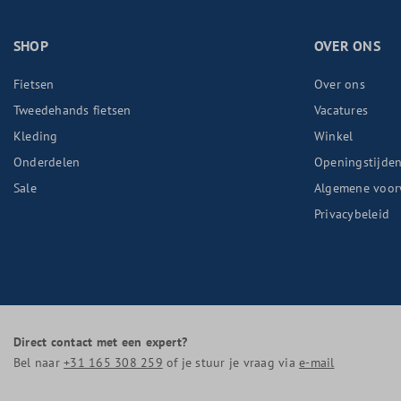
SHOP
OVER ONS
Fietsen
Over ons
Tweedehands fietsen
Vacatures
Kleding
Winkel
Onderdelen
Openingstijde
Sale
Algemene voor
Privacybeleid
Direct contact met een expert?
Bel naar
+31 165 308 259
of je stuur je vraag via
e-mail