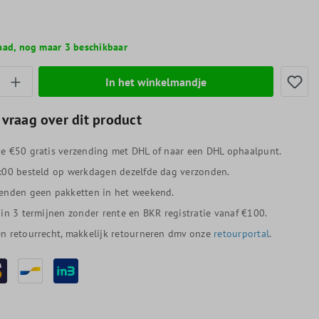
aad, nog maar 3 beschikbaar
thoeveelheid: Voer de gewenste hoeveelheid
In het winkelmandje
 vraag over dit product
e €50 gratis verzending met DHL of naar een DHL ophaalpunt.
:00 besteld op werkdagen dezelfde dag verzonden.
enden geen pakketten in het weekend.
 in 3 termijnen zonder rente en BKR registratie vanaf €100.
n retourrecht, makkelijk retourneren dmv onze
retourportal
.