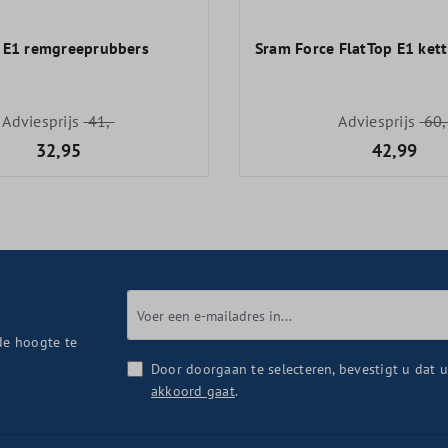
 E1 remgreeprubbers
Sram Force FlatTop E1 kett
Adviesprijs
41,-
Adviesprijs
60,
32,95
42,99
de hoogte te
Door doorgaan te selecteren, bevestigt u dat 
akkoord gaat
.