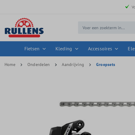
 zoekopdracht
Ga naar de hoofdnavigatie
V
Fietsen
Kleding
Accessoires
Ele
Home
Onderdelen
Aandrijving
Groepsets