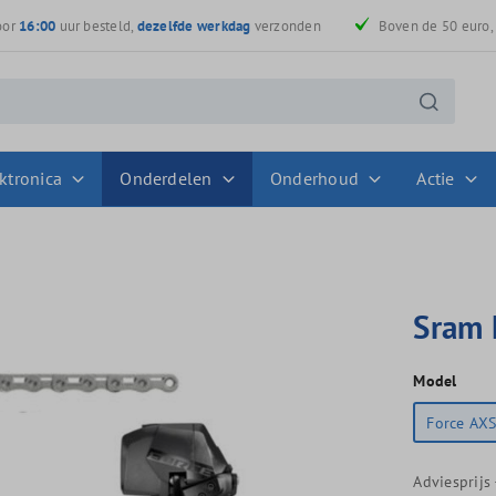
oor
16:00
uur besteld,
dezelfde werkdag
verzonden
Boven de 50 euro
ktronica
Onderdelen
Onderhoud
Actie
Sram 
Model
Force AX
Adviesprijs