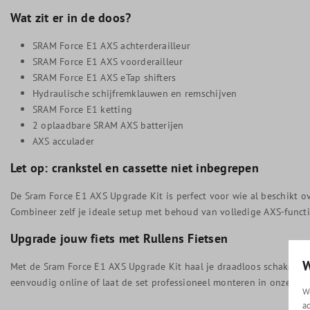
Wat zit er in de doos?
SRAM Force E1 AXS achterderailleur
SRAM Force E1 AXS voorderailleur
SRAM Force E1 AXS eTap shifters
Hydraulische schijfremklauwen en remschijven
SRAM Force E1 ketting
2 oplaadbare SRAM AXS batterijen
AXS acculader
Let op: crankstel en cassette niet inbegrepen
De Sram Force E1 AXS Upgrade Kit is perfect voor wie al beschikt o
Combineer zelf je ideale setup met behoud van volledige AXS-functio
Upgrade jouw fiets met Rullens Fietsen
W
Met de Sram Force E1 AXS Upgrade Kit haal je draadloos schakelen v
eenvoudig online of laat de set professioneel monteren in onze wi
W
a