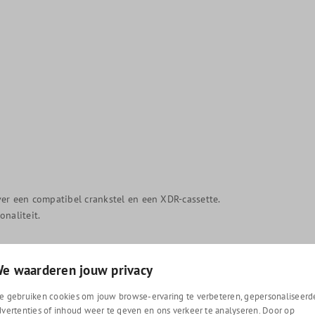
ver een compatibel crankstel en een XDR-cassette.
naliteit.
e waarderen jouw privacy
an het hoogste niveau naar jouw fiets. Bestel nu
nkel in Wouw.
e gebruiken cookies om jouw browse-ervaring te verbeteren, gepersonaliseerd
dvertenties of inhoud weer te geven en ons verkeer te analyseren. Door op