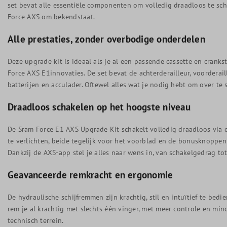
set bevat alle essentiële componenten om volledig draadloos te sc
Force AXS om bekendstaat.
Alle prestaties, zonder overbodige onderdelen
Deze upgrade kit is ideaal als je al een passende cassette en cranks
Force AXS E1innovaties. De set bevat de achterderailleur, voorderaill
batterijen en acculader. Oftewel alles wat je nodig hebt om over te
Draadloos schakelen op het hoogste niveau
De Sram Force E1 AXS Upgrade Kit schakelt volledig draadloos via d
te verlichten, beide tegelijk voor het voorblad en de bonusknoppen
Dankzij de AXS-app stel je alles naar wens in, van schakelgedrag tot 
Geavanceerde remkracht en ergonomie
De hydraulische schijfremmen zijn krachtig, stil en intuïtief te bed
rem je al krachtig met slechts één vinger, met meer controle en mind
technisch terrein.