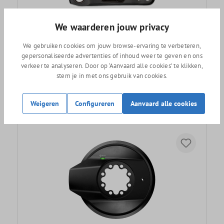
We waarderen jouw privacy
We gebruiken cookies om jouw browse-ervaring te verbeteren,
gepersonaliseerde advertenties of inhoud weer te geven en ons
4iiii Precision 3+ Ultegra R8100 powermeter
verkeer te analyseren. Door op ‘Aanvaard alle cookies’ te klikken,
stem je in met ons gebruik van cookies.
459,-
Weigeren
Configureren
Aanvaard alle cookies