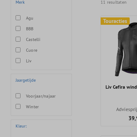
Merk
11 resultaten
Agu
Touracties
BBB
Castelli
Cuore
Liv
Jaargetijde
Liv Cefira win
Voorjaar/najaar
Winter
Adviespri
39,
Kleur: