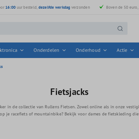
oor
16:00
uur besteld,
dezelfde werkdag
verzonden
Boven de 50 euro
ktronica
Onderdelen
Onderhoud
Actie
ks
Fietsjacks
eker in de collectie van Rullens Fietsen. Zowel online als in onze ves
fit op je racefiets of mountainbike? Bekijk voor dames de fietskleding 