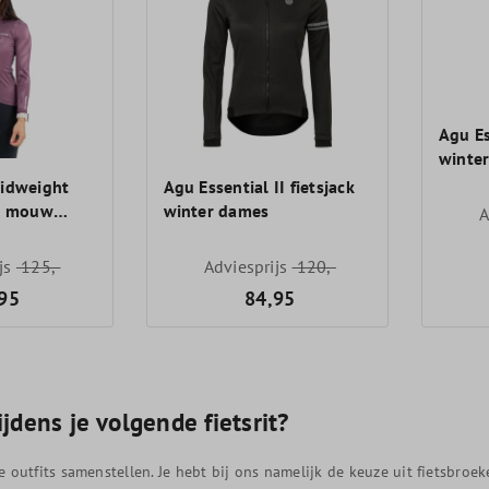
Agu Es
winte
midweight
Agu Essential II fietsjack
ge mouw
winter dames
A
ijs
125,-
Adviesprijs
120,-
95
84,95
jdens je volgende fietsrit?
utfits samenstellen. Je hebt bij ons namelijk de keuze uit fietsbroeken, 