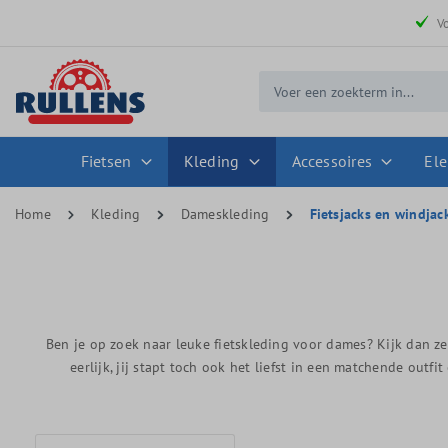
 zoekopdracht
Ga naar de hoofdnavigatie
V
Fietsen
Kleding
Accessoires
Ele
Home
Kleding
Dameskleding
Fietsjacks en windjac
Ben je op zoek naar leuke fietskleding voor dames? Kijk dan z
eerlijk, jij stapt toch ook het liefst in een matchende out