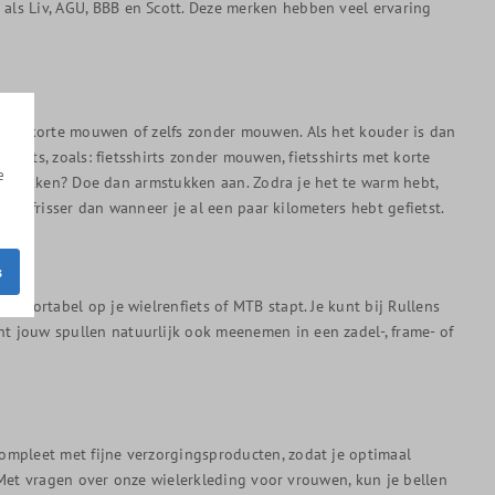
als Liv, AGU, BBB en Scott. Deze merken hebben veel ervaring
 met korte mouwen of zelfs zonder mouwen. Als het kouder is dan
hirts, zoals: fietsshirts zonder mouwen, fietsshirts met korte
e
ilt trekken? Doe dan armstukken aan. Zodra je het te warm hebt,
 wat frisser dan wanneer je al een paar kilometers hebt gefietst.
s
mfortabel op je wielrenfiets of MTB stapt. Je kunt bij Rullens
t jouw spullen natuurlijk ook meenemen in een zadel-, frame- of
ompleet met fijne verzorgingsproducten, zodat je optimaal
. Met vragen over onze wielerkleding voor vrouwen, kun je bellen