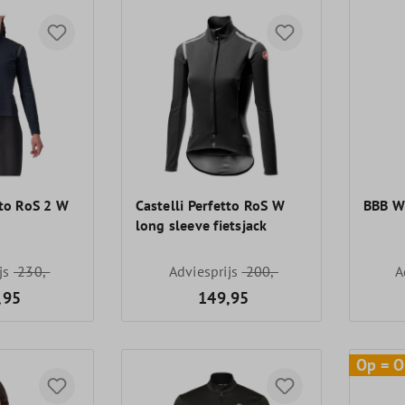
tto RoS 2 W
Castelli Perfetto RoS W
BBB W
long sleeve fietsjack
ijs
230,-
Adviesprijs
200,-
A
,95
149,95
Op = O