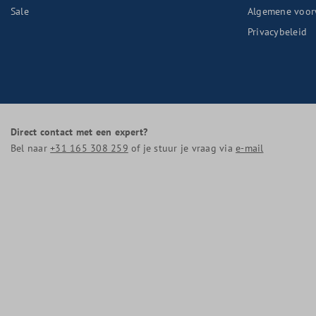
Sale
Algemene voor
Privacybeleid
Direct contact met een expert?
Bel naar
+31 165 308 259
of je stuur je vraag via
e-mail