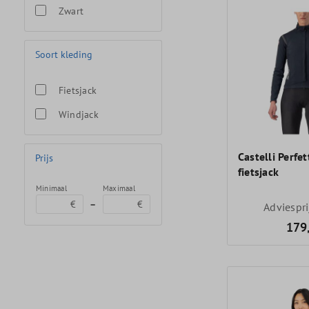
Zwart
Soort kleding
Fietsjack
Windjack
Castelli Perfe
Prijs
fietsjack
Minimaal
Maximaal
–
€
€
Adviespr
179