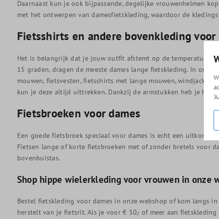
Daarnaast kun je ook bijpassende, degelijke vrouwenhelmen kope
met het ontwerpen van damesfietskleding, waardoor de kledings
Fietsshirts en andere bovenkleding voo
W
Het is belangrijk dat je jouw outfit afstemt op de temperature
15 graden, dragen de meeste dames lange fietskleding. In onze col
W
mouwen, fietsvesten, fietsshirts met lange mouwen, windjacks en 
a
kun je deze altijd uittrekken. Dankzij de armstukken heb je het n
‘
Fietsbroeken voor dames
Een goede fietsbroek speciaal voor dames is echt een uitkomst. B
Fietsen lange of korte fietsbroeken met of zonder bretels voor
bovenbuistas.
Shop hippe wielerkleding voor vrouwen in onze
Bestel fietskleding voor dames in onze webshop of kom langs in
herstelt van je fietsrit. Als je voor € 50,- of meer aan fietskl