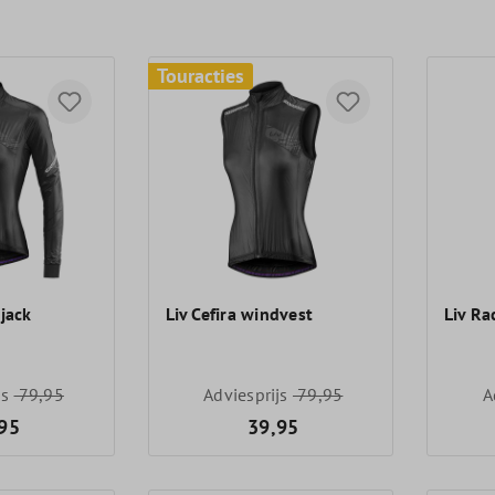
Touracties
djack
Liv Cefira windvest
Liv Ra
js
79,95
Adviesprijs
79,95
A
95
39,95