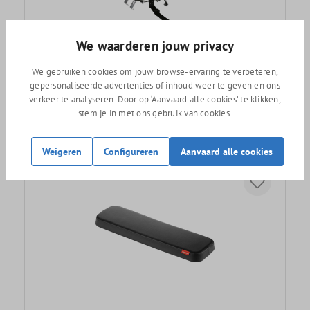
We waarderen jouw privacy
Thule Yepp Junior Budget fietsstoeltje achter
We gebruiken cookies om jouw browse-ervaring te verbeteren,
gepersonaliseerde advertenties of inhoud weer te geven en ons
verkeer te analyseren. Door op ‘Aanvaard alle cookies’ te klikken,
129,95
stem je in met ons gebruik van cookies.
Weigeren
Configureren
Aanvaard alle cookies
Uitverkocht