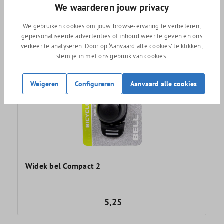
Adviesprijs
20,95
We waarderen jouw privacy
19,95
We gebruiken cookies om jouw browse-ervaring te verbeteren,
gepersonaliseerde advertenties of inhoud weer te geven en ons
verkeer te analyseren. Door op ‘Aanvaard alle cookies’ te klikken,
stem je in met ons gebruik van cookies.
Weigeren
Configureren
Aanvaard alle cookies
Widek bel Compact 2
5,25