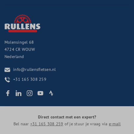
Molensingel 68
4724 CR
WOUW
Nederland
info@rullensfietsen.nl
+31 165 308 259
Direct contact met een expert?
Bel naar
+31 165 308 259
of je stuur je vraag via
e-mail