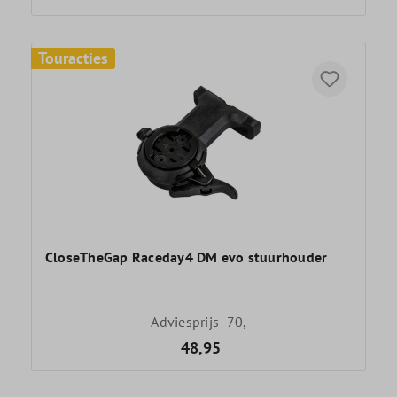
Touracties
CloseTheGap Raceday4 DM evo stuurhouder
Adviesprijs
70,-
48,95