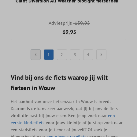
Giant Diversion All Weather bibtight fietsbroek
Adviesprijs
139,95
69,95
1
2
3
4
Vind bij ons de fiets waarop jij wilt
fietsen in Wouw
Het aanbod van onze fietsenzaak in Wouw is breed.
Daarom is de kans zeer aanwezig dat jij bij ons de fiets
vindt die past bij jouw eisen. Ben je op zoek naar
een
eerste kinderfiets
voor jouw kleintje of juist op zoek naar
een stadsfiets voor je tiener of jouzelf? Of zoek je
bijvoorbeeld naar
een nieuwe racefiets
waarmee je een