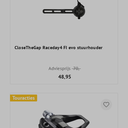
CloseTheGap Raceday4 FI evo stuurhouder
Adviesprijs
70,-
48,95
Touracties