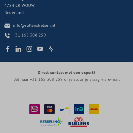
4724 CR
WOUW
Nederland
info@rullensfietsen.nl
+31 165 308 259
Direct contact met een expert?
Bel naar
+31 165 308 259
of je stuur je vraag via
e-mail