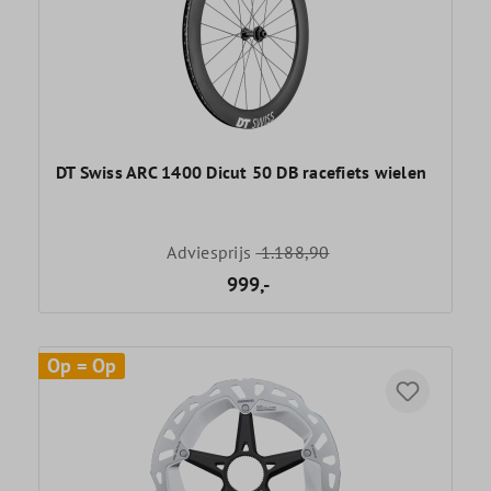
DT Swiss ARC 1400 Dicut 50 DB racefiets wielen
Adviesprijs
1.188,90
999,-
Op = Op