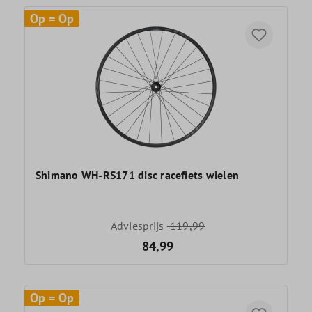
Op = Op
Shimano WH-RS171 disc racefiets wielen
Adviesprijs
119,99
84,99
Op = Op