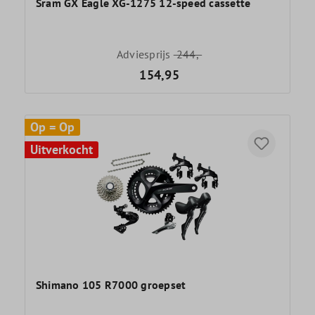
Sram GX Eagle XG-1275 12-speed cassette
Adviesprijs
244,-
154,95
Op = Op
Uitverkocht
Shimano 105 R7000 groepset