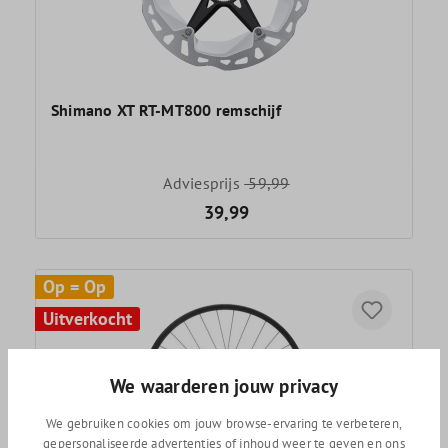
Shimano XT RT-MT800 remschijf
Adviesprijs
59,99
39,99
Op = Op
Uitverkocht
We waarderen jouw privacy
We gebruiken cookies om jouw browse-ervaring te verbeteren,
gepersonaliseerde advertenties of inhoud weer te geven en ons