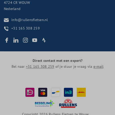
4724 CR
WOUW
Nederland
info@rullensfietsen.nl
+31 165 308 259
Direct contact met een expert?
Bel naar
+31 165 308 259
of je stuur je vraag via
e-mail
Copyright 2026 Rullens Fietsen te Wouw