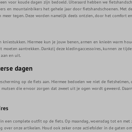
alleen voor koude dagen zijn bedoeld. Uiteraard hebben we fietshands
ers en mountainbikers het gehele jaar door fietshandschoenen. Met d
en meer tegen. Deze worden namelijk deels ontzien, door het comfort 
m- en kniestukken. Hiermee kun je jouw benen, armen en knieën warm houd
tfit moeten aantrekken. Dankzij deze kledingaccessoires, kunnen ze tijd
 aan en uit.
erse dagen
herming op de fiets aan. Hiermee bedoelen we niet de fietshelmen, d
mutsen die ervoor zorgen dat zweet uit je ogen wordt geweerd. Daarn
ires
n een complete outfit op de fiets. Op maandag, woensdag tot en met 
g over onze artikelen. Houd ook zeker onze actiefolder in de gaten om