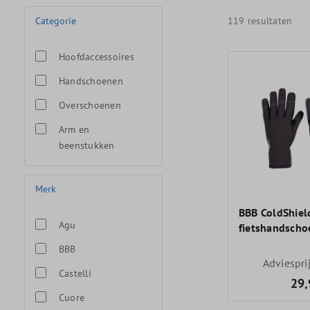
Categorie
119 resultaten
Hoofdaccessoires
Handschoenen
Overschoenen
Arm en
beenstukken
Merk
BBB ColdShiel
Agu
fietshandsch
BBB
Adviespri
Castelli
29,
Cuore