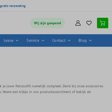
,
gratis verzending
Wij zijn geopend
Lease
Service
Contact
Blog
 je jouw fietsoutfit namelijk compleet. Denk bij onze accessoires
. Neem een kijkje in ons productassortiment of bekijk de