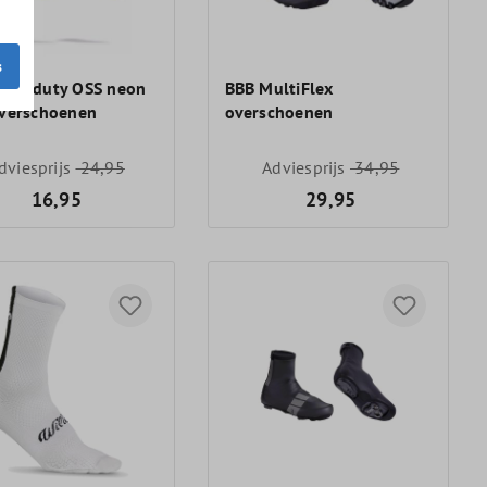
s
eavyduty OSS neon
BBB MultiFlex
overschoenen
overschoenen
dviesprijs
24,95
Adviesprijs
34,95
16,95
29,95