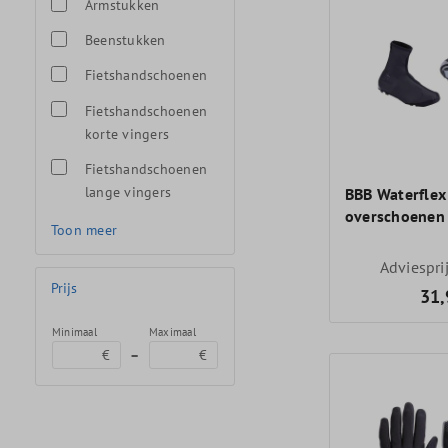
Armstukken
Beenstukken
Fietshandschoenen
Fietshandschoenen
korte vingers
Fietshandschoenen
lange vingers
BBB Waterflex
overschoenen
Toon meer
Adviespri
Prijs
31,
Minimaal
Maximaal
–
€
€