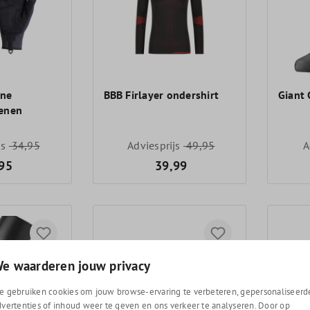
one
BBB Firlayer ondershirt
Giant
oenen
js
34,95
Adviesprijs
49,95
A
95
39,99
e waarderen jouw privacy
e gebruiken cookies om jouw browse-ervaring te verbeteren, gepersonaliseerd
dvertenties of inhoud weer te geven en ons verkeer te analyseren. Door op