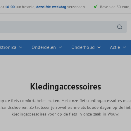
oor
16:00
uur besteld,
dezelfde werkdag
verzonden
Boven de 50 euro
ktronica
Onderdelen
Onderhoud
Actie
Kledingaccessoires
 op de fiets comfortabeler maken. Met onze fietskledingaccessoires maak
shandschoenen. Zo trotseer je zowel warme als koude dagen op de fiets
kledingaccessoires voor op de fiets in onze zaak in Wouw.