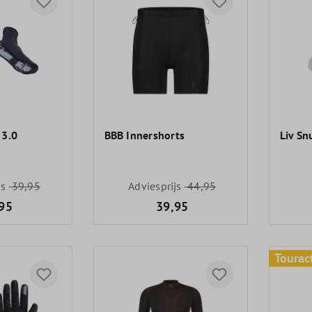
 3.0
BBB Innershorts
Liv Sn
js
39,95
Adviesprijs
44,95
95
39,95
Tourac