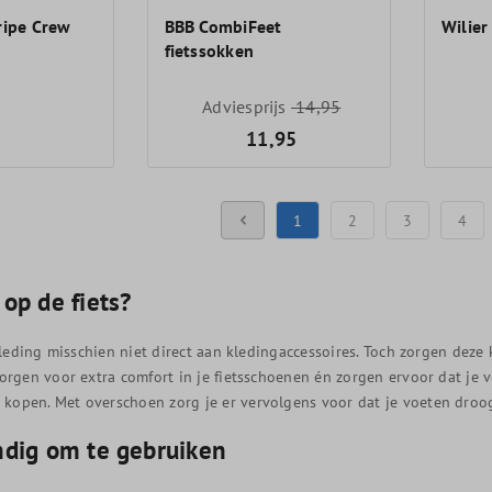
ripe Crew
BBB CombiFeet
Wilier
fietssokken
Adviesprijs
14,95
11,95
1
2
3
4
op de fiets?
skleding misschien niet direct aan kledingaccessoires. Toch zorgen dez
zorgen voor extra comfort in je fietsschoenen én zorgen ervoor dat je v
 kopen. Met overschoen zorg je er vervolgens voor dat je voeten droo
ndig om te gebruiken