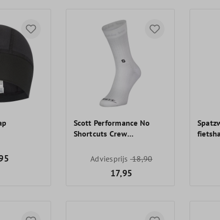
ap
Scott Performance No
Spatz
Shortcuts Crew
fiets
fietssokken
95
Adviesprijs
18,90
17,95