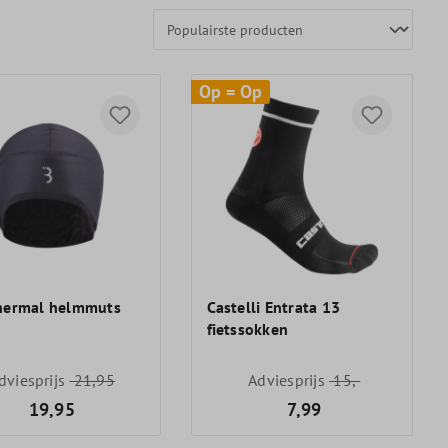
Op = Op
hermal helmmuts
Castelli Entrata 13
fietssokken
dviesprijs
21,95
Adviesprijs
15,-
19,95
7,99