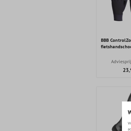
BBB ControlZ
fietshandsch
Adviespri
23,
W
W
a