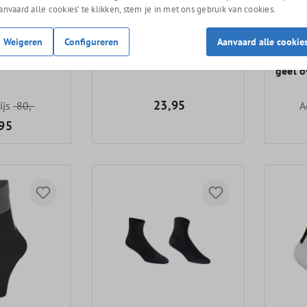
Aanvaard alle cookies’ te klikken, stem je in met ons gebruik van cookies.
Weigeren
Configureren
Aanvaard alle cookie
ther
BBB FIRneck
BBB H
geel 
23,95
ijs
80,-
A
95