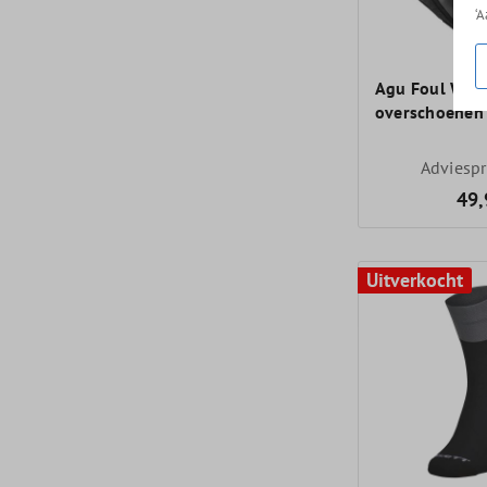
‘
Agu Foul Wea
overschoenen
Adviespr
49,
Uitverkocht