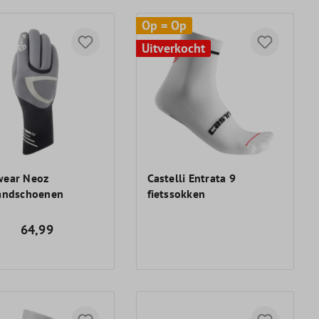
Op = Op
Uitverkocht
wear Neoz
Castelli Entrata 9
handschoenen
fietssokken
64,99