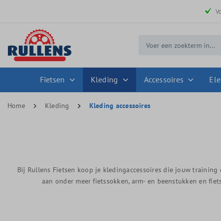
 zoekopdracht
Ga naar de hoofdnavigatie
V
Fietsen
Kleding
Accessoires
Ele
Home
Kleding
Kleding accessoires
Bij Rullens Fietsen koop je kledingaccessoires die jouw training
aan onder meer fietssokken, arm- en beenstukken en fiet