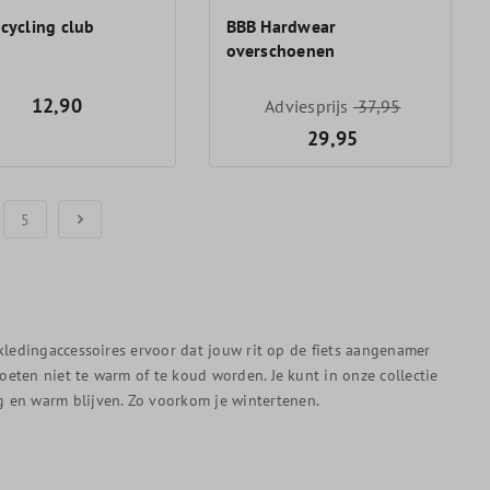
 cycling club
BBB Hardwear
overschoenen
12,90
Adviesprijs
37,95
29,95
5
e kledingaccessoires ervoor dat jouw rit op de fiets aangenamer
oeten niet te warm of te koud worden. Je kunt in onze collectie
g en warm blijven. Zo voorkom je wintertenen.