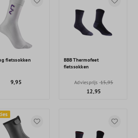
ug fietssokken
BBB Thermofeet
fietssokken
9,95
Adviesprijs
15,95
12,95
ties