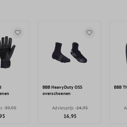
d
BBB HeavyDuty OSS
BBB T
oenen
overschoenen
js
39,95
Adviesprijs
24,95
A
95
16,95