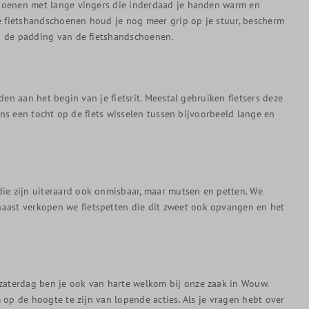
choenen met lange vingers die inderdaad je handen warm en
e fietshandschoenen houd je nog meer grip op je stuur, bescherm
en de padding van de fietshandschoenen.
en aan het begin van je fietsrit. Meestal gebruiken fietsers deze
ens een tocht op de fiets wisselen tussen bijvoorbeeld lange en
ie zijn uiteraard ook onmisbaar, maar mutsen en petten. We
aast verkopen we fietspetten die dit zweet ook opvangen en het
zaterdag ben je ook van harte welkom bij onze zaak in Wouw.
 op de hoogte te zijn van lopende acties. Als je vragen hebt over