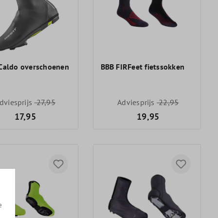
 Caldo overschoenen
BBB FIRFeet fietssokken
dviesprijs
27,95
Adviesprijs
22,95
17,95
19,95
e