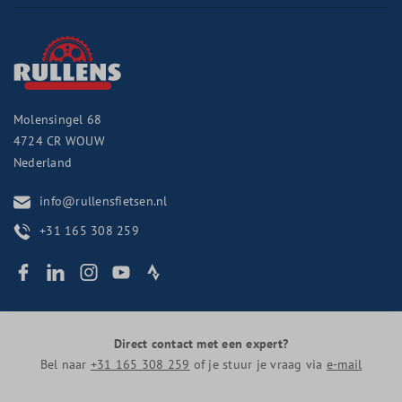
Molensingel 68
4724 CR
WOUW
Nederland
info@rullensfietsen.nl
+31 165 308 259
Direct contact met een expert?
Bel naar
+31 165 308 259
of je stuur je vraag via
e-mail