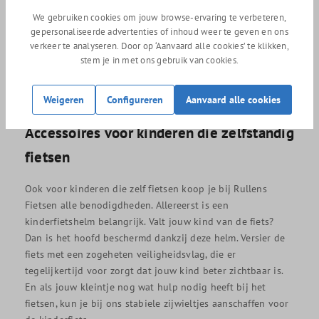
Denk hierbij aan veilige fietsstoeltjes voor op de
We gebruiken cookies om jouw browse-ervaring te verbeteren,
bagagedrager of voor aan het stuur. Als jouw kleintje in
gepersonaliseerde advertenties of inhoud weer te geven en ons
een voorzitje plaatsneemt, is een windscherm geen
verkeer te analyseren. Door op ‘Aanvaard alle cookies’ te klikken,
overbodige luxe. Hiermee zorg je ervoor dat je kindje uit
stem je in met ons gebruik van cookies.
de wind zit en geen vliegen in het gezicht krijgt. Dankzij
deze artikelen vergroot je de veiligheid en het comfort van
Weigeren
Configureren
Aanvaard alle cookies
jouw kleintje tijdens fietsritten.
Accessoires voor kinderen die zelfstandig
fietsen
Ook voor kinderen die zelf fietsen koop je bij Rullens
Fietsen alle benodigdheden. Allereerst is een
kinderfietshelm belangrijk. Valt jouw kind van de fiets?
Dan is het hoofd beschermd dankzij deze helm. Versier de
fiets met een zogeheten veiligheidsvlag, die er
tegelijkertijd voor zorgt dat jouw kind beter zichtbaar is.
En als jouw kleintje nog wat hulp nodig heeft bij het
fietsen, kun je bij ons stabiele zijwieltjes aanschaffen voor