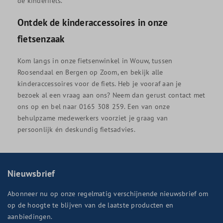
de kinderfiets.
Ontdek de kinderaccessoires in onze
fietsenzaak
Kom langs in onze fietsenwinkel in Wouw, tussen
Roosendaal en Bergen op Zoom, en bekijk alle
kinderaccessoires voor de fiets. Heb je vooraf aan je
bezoek al een vraag aan ons? Neem dan gerust contact met
ons op en bel naar 0165 308 259. Een van onze
behulpzame medewerkers voorziet je graag van
persoonlijk én deskundig fietsadvies.
Nieuwsbrief
Abonneer nu op onze regelmatig verschijnende nieuwsbrief om
op de hoogte te blijven van de laatste producten en
aanbiedingen.