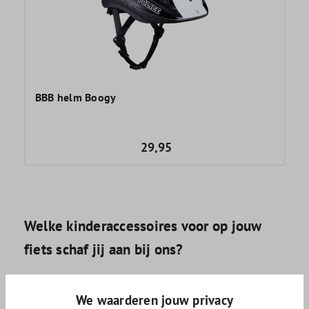
BBB helm Boogy
29,95
Welke kinderaccessoires voor op jouw
fiets schaf jij aan bij ons?
Als je jouw kind mee wilt nemen op jouw fiets, koop je bij
onze winkel producten die deze fietsritten veiliger maken.
We waarderen jouw privacy