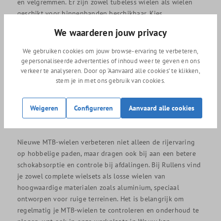
en velgremmen. Er zijn zowel tubeless wielen als wielen
geschikt voor binnenbanden beschikbaar. Kies
bijvoorbeeld voor aerodynamische wielen met een hogere
We waarderen jouw privacy
velg (30 mm) als je voornamelijk in vlakke gebieden rijdt,
of lichtere wielen (23 mm) voor heuvelachtig terrein.
We gebruiken cookies om jouw browse-ervaring te verbeteren,
Merken zoals DT Swiss bieden veelzijdige opties die een
gepersonaliseerde advertenties of inhoud weer te geven en ons
uitstekende krachtoverbrenging en comfort bieden tijdens
verkeer te analyseren. Door op ‘Aanvaard alle cookies’ te klikken,
lange ritten.
stem je in met ons gebruik van cookies.
Goede MTB-wielen bestellen voor jouw
Weigeren
Configureren
Aanvaard alle cookies
mountainbike
Nieuwe MTB-wielen verbeteren niet alleen de rijervaring
op hobbelige paden, maar dragen ook bij aan een betere
schokabsorptie en controle bij afdalingen. Bij Rullens vind
je zowel complete wielsets als losse wielen van
hoogwaardige materialen zoals aluminium, speciaal
ontworpen voor ruige terreinen. Het is belangrijk om
regelmatig je MTB-wielen te controleren en onderhoud te