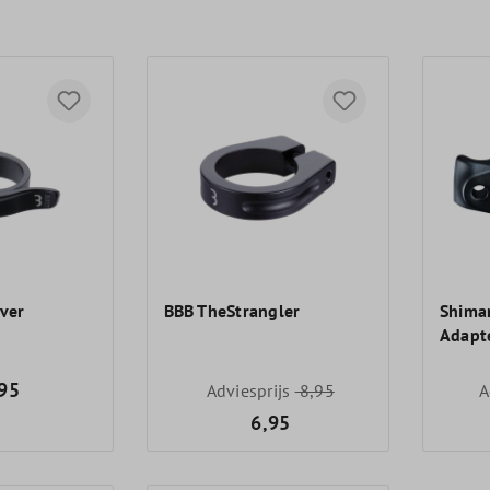
ver
BBB TheStrangler
Shima
Adapte
95
Adviesprijs
8,95
A
6,95