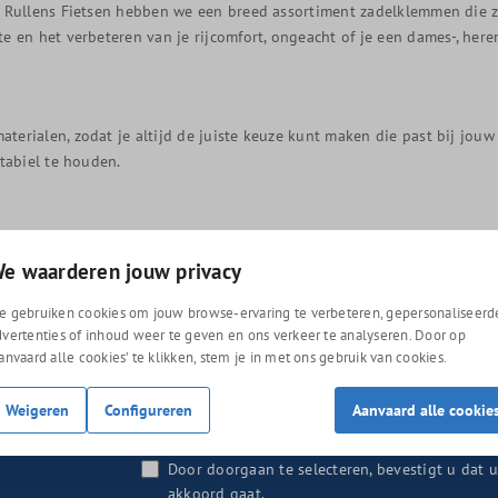
ij Rullens Fietsen hebben we een breed assortiment zadelklemmen die z
 en het verbeteren van je rijcomfort, ongeacht of je een dames-, heren-
erialen, zodat je altijd de juiste keuze kunt maken die past bij jouw
stabiel te houden.
nze webshop, of kom langs in onze winkel in Wouw voor persoonlijk ad
e waarderen jouw privacy
pen!
e gebruiken cookies om jouw browse-ervaring te verbeteren, gepersonaliseerd
dvertenties of inhoud weer te geven en ons verkeer te analyseren. Door op
Aanvaard alle cookies’ te klikken, stem je in met ons gebruik van cookies.
Weigeren
Configureren
Aanvaard alle cookie
de hoogte te
Door doorgaan te selecteren, bevestigt u dat 
akkoord gaat
.