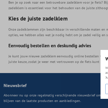
Ben je op zoek naar een betrouwbare zadelklem voor je fiets? B
zadelklem is essentieel voor het behouden van de juiste zithoogte
Kies de juiste zadelklem
Onze zadelklemmen zijn beschikbaar in verschillende maten en mat
opties, we hebben alles wat je nodig hebt om je zadel veilig en 
Eenvoudig bestellen en deskundig advies
Je kunt jouw nieuwe zadelklem eenvoudig online bestellen via o
W
juiste keuze, zodat je weer met vertrouwen op de fiets kunt stap
W
a
‘
Nieuwsbrief
Abonneer nu op onze regelmatig verschijnende nieuwsbrief om op 
blijven van de laatste producten en aanbiedingen.