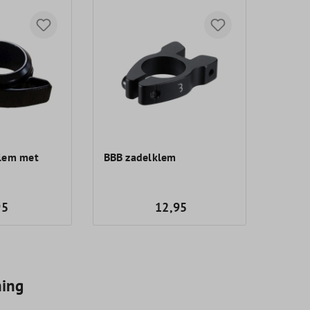
klem met
BBB zadelklem
95
12,95
ning