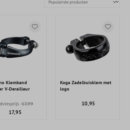
no Klemband
Koga Zadelbuisklem met
r V-Derailleur
logo
10,95
dviesprijs
17,99
17,95