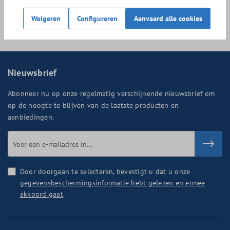
dames bestelt, nemen wij de verzendkosten voor onze
rekening. Met vragen over onze wielerkleding voor
Weigeren
Configureren
Aanvaard alle cookies
vrouwen, kun je bellen naar 0165 308 259.
Nieuwsbrief
Abonneer nu op onze regelmatig verschijnende nieuwsbrief om
op de hoogte te blijven van de laatste producten en
aanbiedingen.
Door doorgaan te selecteren, bevestigt u dat u onze
gegevensbeschermingsinformatie hebt gelezen en ermee
akkoord gaat
.