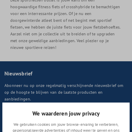
hoogwaardige fitness fiets of crosshybride te bemachtigen
voor een interressante prijzen. Of je nu een
doorgewinterde atleet bent of net begint met sportief
fietsen, we hebben de juiste fiets voor jouw fietsbehoeftes.
Aarzel niet om je collectie uit te breiden of te upgraden
met onze geweldige aanbiedingen. Veel plezier op je
nieuwe sportieve reizen!
Nieuwsbrief
Abonneer nu op onze regelmatig verschijnende nieuwsbrief om
op de hoogte te blijven van de laatste producten en
aanbiedingen.
We waarderen jouw privacy
We gebruiken cookies om jouw browse-ervaring te verbeteren,
Door doorgaan te selecteren, bevestigt u dat u onze
gepersonaliseerde advertenties of inhoud weer te geven en ons