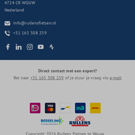
4724 CR
WOUW
Nederland
info@rullensfietsen.nl
+31 165 308 259
Direct contact met een expert?
Bel naar
+31 165 308 259
of je stuur je vraag via
e-mail
Copyright 2026 Rullens Fietsen te Wouw