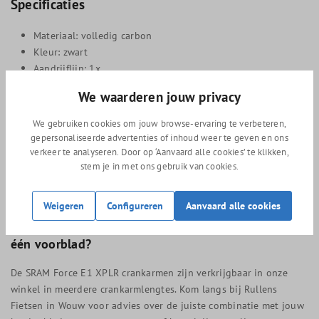
Specificaties
Materiaal: volledig carbon
Kleur: zwart
Aandrijflijn: 1x
Kettingbladbevestiging: 8-bout interface
We waarderen jouw privacy
Compatibele kettingbladen: SRAM AXS XPLR power en non-
power, 12 en 13-speed
We gebruiken cookies om jouw browse-ervaring te verbeteren,
Trapas-interface: DUB
gepersonaliseerde advertenties of inhoud weer te geven en ons
Compatibele trapassen: alle SRAM Road DUB trapassen
verkeer te analyseren. Door op ‘Aanvaard alle cookies’ te klikken,
Beschikbare crankarmlengtes: 160 / 165 / 170 / 172,5 / 175
stem je in met ons gebruik van cookies.
mm
Geschikt voor: gravel en racefietsen met 1x aandrijflijn
Weigeren
Configureren
Aanvaard alle cookies
Klaar om te kiezen voor carbon en de eenvoud van
één voorblad?
De SRAM Force E1 XPLR crankarmen zijn verkrijgbaar in onze
winkel in meerdere crankarmlengtes. Kom langs bij Rullens
Fietsen in Wouw voor advies over de juiste combinatie met jouw