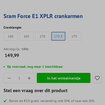
Sram Force E1 XPLR crankarmen
Cranklengte
160
165
170
172.5
175
Adviesprijs
180,-
149,99
Op voorraad, nog maar 1 beschikbaar
Producthoeveelheid: Voer de gewenste hoevee
In het winkelmandje
Stel een vraag over dit product
Boven de €50 gratis verzending met DHL of naar een DHL