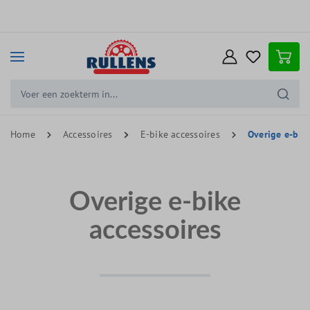
e hoofdinhoud
Home
Accessoires
E-bike accessoires
Overige e-bike
Overige e-bike
accessoires