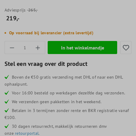
Adviesprijs
265,-
219,-
Op voorraad bij leverancier (extra levertijd)
Producthoeveelheid: Voer de gewenste hoevee
In het winkelmandje
Stel een vraag over dit product
Boven de €50 gratis verzending met DHL of naar een DHL
ophaalpunt.
Voor 16:00 besteld op werkdagen dezelfde dag verzonden.
We verzenden geen pakketten in het weekend.
Betalen in 3 termijnen zonder rente en BKR registratie vanaf
€100.
30 dagen retourrecht, makkelijk retourneren dmv
onze
retourportal
.