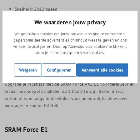
Snelheid: 2x12-speed
Compatibele kettingbladen: 43/30T, 46/33T, 48/35T, 50/37T
We waarderen jouw privacy
Montagetype: Braze-on of met klem (31,8 mm / 34,9 mm)
Bediening: Draadloos (AXS)
We gebruiken cookies om jouw browse-ervaring te verbeteren,
Yaw-kooi: Ja, met automatische trim
gepersonaliseerde advertenties of inhoud weer te geven en ons
Achterbrughoek: 61–66 graden
verkeer te analyseren. Door op ‘Aanvaard alle cookies’ te klikken,
Kleur: Iridescent
stem je in met ons gebruik van cookies.
Accu: SRAM AXS (niet meegeleverd)
Weigeren
Configureren
Aanvaard alle cookies
Kies voor precisie en prestaties
Upgrade je racefiets met de SRAM Force AXS E1 voorderailleur en
ervaar hoe soepel schakelen écht hoort te zijn. Bestel direct
online of kom langs in de winkel voor persoonlijk advies over
montage en compatibiliteit.
SRAM Force E1