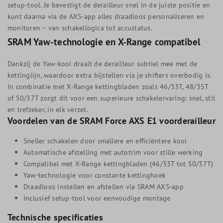
setup-tool. Je bevestigt de derailleur snel in de juiste positie en
kunt daarna via de AXS-app alles draadloos personaliseren en
monitoren – van schakellogica tot accustatus.
SRAM Yaw-technologie en X-Range compatibel
Dankzij de Yaw-kooi draait de derailleur subtiel mee met de
kettinglijn, waardoor extra bijstellen via je shifters overbodig is.
In combinatie met X-Range kettingbladen zoals 46/33T, 48/35T
of 50/37T zorgt dit voor een superieure schakelervaring: snel, stil
en trefzeker, in elk verzet.
Voordelen van de SRAM Force AXS E1 voorderailleur
Sneller schakelen door smallere en efficiëntere kooi
Automatische afstelling met autotrim voor stille werking
Compatibel met X-Range kettingbladen (46/33T tot 50/37T)
Yaw-technologie voor constante kettinghoek
Draadloos instellen en afstellen via SRAM AXS-app
Inclusief setup-tool voor eenvoudige montage
Technische specificaties