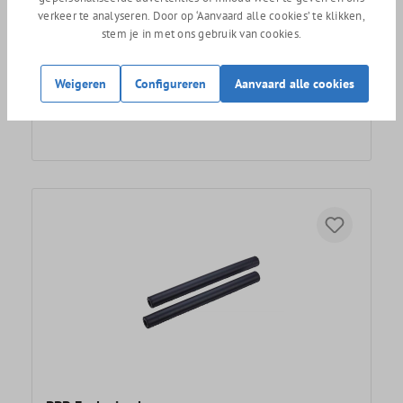
verkeer te analyseren. Door op ‘Aanvaard alle cookies’ te klikken,
stem je in met ons gebruik van cookies.
Weigeren
Configureren
Aanvaard alle cookies
SQLab Innerbarends 411 handvatten