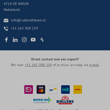
4724 CR
WOUW
Nederland
info@rullensfietsen.nl
+31 165 308 259
Direct contact met een expert?
Bel naar
+31 165 308 259
of je stuur je vraag via
e-mail