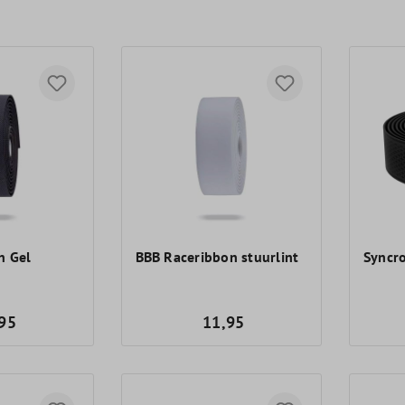
n Gel
BBB Raceribbon stuurlint
Syncro
95
11,95