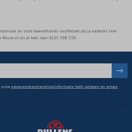
ietsensale en onze tweedehands racefietsen als je nadenkt over
in Wouw of als je belt naar 0165 308 259.
u onze
gegevensbeschermingsinformatie hebt gelezen en ermee