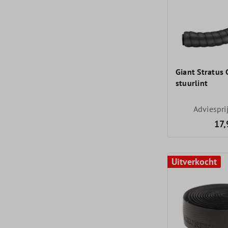
Giant Stratus
stuurlint
Adviespri
17,
Uitverkocht