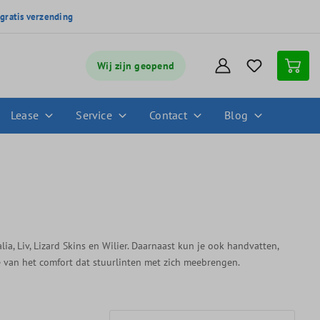
,
gratis verzending
Wij zijn geopend
Lease
Service
Contact
Blog
talia, Liv, Lizard Skins en Wilier. Daarnaast kun je ook handvatten,
e van het comfort dat stuurlinten met zich meebrengen.