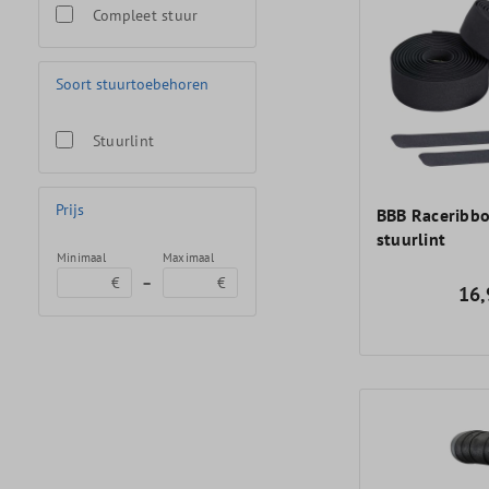
Compleet stuur
Soort stuurtoebehoren
Stuurlint
Prijs
BBB Raceribbo
stuurlint
Minimaal
Maximaal
–
€
€
16,