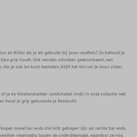
on en Wilier als je dit gebruikt bij jouw racefiets? Zo behoud je
uurlijke grip houdt. Ook worden schokken geabsorbeerd, wat
ie je ook los kunt bestellen, blijft het lint om je stuur zitten.
n of je de fietshandvatten comfortabel vindt. In onze collectie met
n houd je grip gedurende je fietstocht.
erkopen zowel bar ends die licht gebogen zijn als rechte bar ends.
 bovendien regelmatig tussen de onderdelensale, waardoor ze nóg