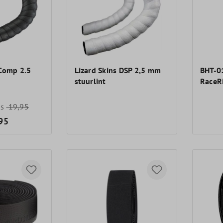
 Comp 2.5
Lizard Skins DSP 2,5 mm
BHT-0
stuurlint
RaceR
js
19,95
95