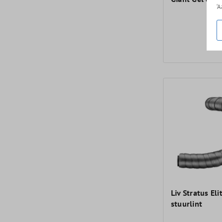
‘
9,
Liv Stratus Eli
stuurlint