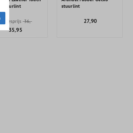
 stuurlint
stuurlint
s
27,90
Adviesprijs
36,-
35,95