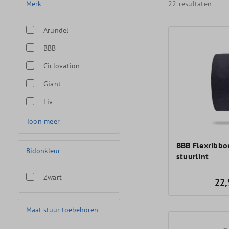
Merk
22 resultaten
Arundel
BBB
Ciclovation
Giant
Liv
Toon meer
BBB Flexribbo
Bidonkleur
stuurlint
Zwart
22,
Maat stuur toebehoren