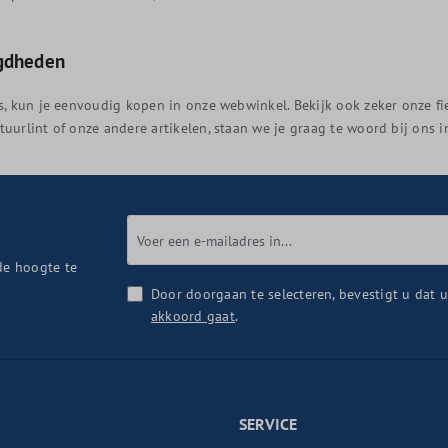
igdheden
ets, kun je eenvoudig kopen in onze webwinkel. Bekijk ook zeker onze f
stuurlint of onze andere artikelen, staan we je graag te woord bij ons 
de hoogte te
Door doorgaan te selecteren, bevestigt u dat 
akkoord gaat
.
SERVICE