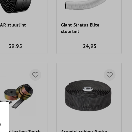
AR stuurlint
Giant Stratus Elite
stuurlint
39,95
24,95
e
ation Leather Touch
Arundel rubber Gecko