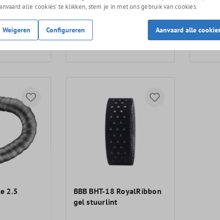
Aanvaard alle cookies’ te klikken, stem je in met ons gebruik van cookies.
stuurlint
Aurora
Weigeren
Configureren
Aanvaard alle cookie
95
14,95
te 2.5
BBB BHT-18 RoyalRibbon
gel stuurlint