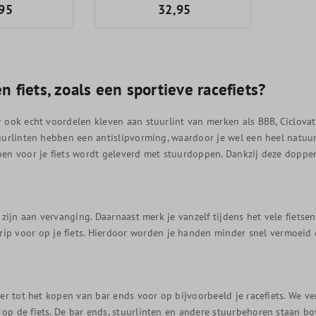
95
32,95
n fiets, zoals een sportieve racefiets?
er ook echt voordelen kleven aan stuurlint van merken als BBB, Ciclovati
 stuurlinten hebben een antislipvorming, waardoor je wel een heel nat
pen voor je fiets wordt geleverd met stuurdoppen. Dankzij deze doppen, d
oe zijn aan vervanging. Daarnaast merk je vanzelf tijdens het vele fietse
p voor op je fiets. Hierdoor worden je handen minder snel vermoeid e
 over tot het kopen van bar ends voor op bijvoorbeeld je racefiets. We v
dt op de fiets. De bar ends, stuurlinten en andere stuurbehoren staan