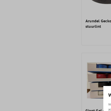
Arundel Gecko
stuurlint
W
W
a
Giant Gel cork