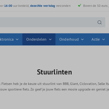
oor
16:00
uur besteld,
dezelfde werkdag
verzonden
Boven de 50 euro
ktronica
Onderdelen
Onderhoud
Actie
Stuurlinten
ns Fietsen heb je de keuze uit stuurlint van BBB, Giant, Ciclovation, Selle I
ouw sportieve fiets. Zo geef je jouw fiets een mooie upgrade en geniet j