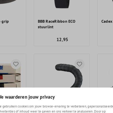
 grip
BBB RaceRibbon ECO
Cadex 
stuurlint
12,95
e waarderen jouw privacy
e gebruiken cookies om jouw browse-ervaring te verbeteren, gepersonaliseerd
dvertenties of inhoud weer te geven en ons verkeer te analyseren. Door op
 stuurlint
Liv Stratus Comp 2.5
Ciclov