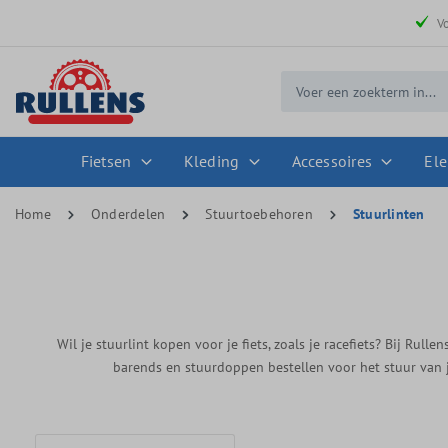
 zoekopdracht
Ga naar de hoofdnavigatie
V
Fietsen
Kleding
Accessoires
Ele
Home
Onderdelen
Stuurtoebehoren
Stuurlinten
Wil je stuurlint kopen voor je fiets, zoals je racefiets? Bij Rulle
barends en stuurdoppen bestellen voor het stuur van j