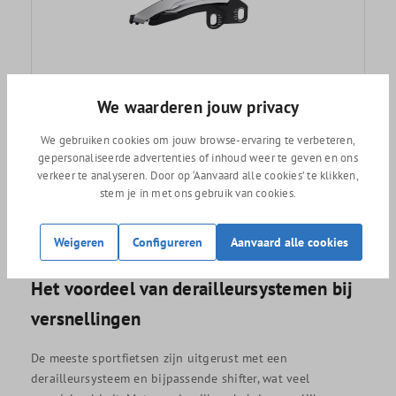
Shimano Voorderailleur XT M8100
We waarderen jouw privacy
We gebruiken cookies om jouw browse-ervaring te verbeteren,
gepersonaliseerde advertenties of inhoud weer te geven en ons
Adviesprijs
44,99
verkeer te analyseren. Door op ‘Aanvaard alle cookies’ te klikken,
39,99
stem je in met ons gebruik van cookies.
Weigeren
Configureren
Aanvaard alle cookies
Het voordeel van derailleursystemen bij
versnellingen
De meeste sportfietsen zijn uitgerust met een
derailleursysteem en bijpassende shifter, wat veel