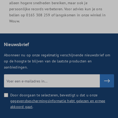
alleen hogere snelheden bereiken, maar ook je
persoonlijke records verbeteren. Voor advies kun je ons
bellen op 0165 308 259 of langskomen in onze winkel in
Wouw.
Nieuwsbrief
Abonneer nu op onze regelmatig verschijnende nieuwsbrief om
op de hoogte te blijven van de laatste producten en
aanbiedingen.
Door doorgaan te selecteren, bevestigt u dat u onze
gegevensbeschermingsinformatie hebt gelezen en ermee
akkoord gaat
.