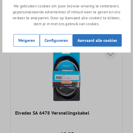
We gebruiken cookies om jouw browse-ervaring te verbeteren,
Simson versnellingskabel Nexus
gepersonaliseerde advertenties of inhoud weer te geven en ons
verkeer te analyseren. Door op ‘Aanvaard alle cookies’ te klikken,
stem je in met ons gebruik van cookies.
Weigeren
Configureren
Aanvaard alle cookies
Elvedes SA 6478 Versnellingskabel