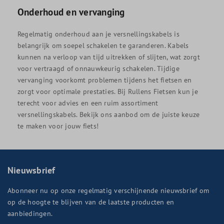
Onderhoud en vervanging
Regelmatig onderhoud aan je versnellingskabels is
belangrijk om soepel schakelen te garanderen. Kabels
kunnen na verloop van tijd uitrekken of slijten, wat zorgt
voor vertraagd of onnauwkeurig schakelen. Tijdige
vervanging voorkomt problemen tijdens het fietsen en
zorgt voor optimale prestaties. Bij Rullens Fietsen kun je
terecht voor advies en een ruim assortiment
versnellingskabels. Bekijk ons aanbod om de juiste keuze
te maken voor jouw fiets!
Nieuwsbrief
Abonneer nu op onze regelmatig verschijnende nieuwsbrief om
op de hoogte te blijven van de laatste producten en
aanbiedingen.