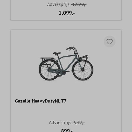
Adviesprijs
1.199,-
1.099,-
Gazelle HeavyDutyNL T7
Adviesprijs
949,-
899,-