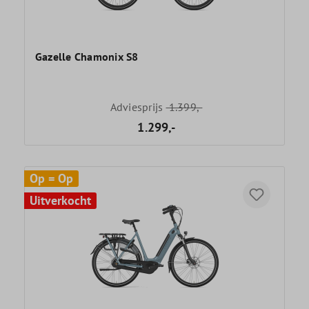
Gazelle Chamonix S8
Adviesprijs
1.399,-
1.299,-
Op = Op
Uitverkocht