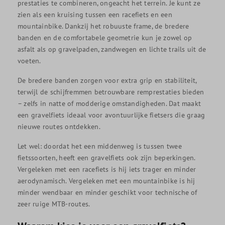
prestaties te combineren, ongeacht het terrein. Je kunt ze
zien als een kruising tussen een racefiets en een
mountainbike. Dankzij het robuuste frame, de bredere
banden en de comfortabele geometrie kun je zowel op
asfalt als op gravelpaden, zandwegen en lichte trails uit de
voeten.
De bredere banden zorgen voor extra grip en stabiliteit,
terwijl de schijfremmen betrouwbare remprestaties bieden
– zelfs in natte of modderige omstandigheden. Dat maakt
een gravelfiets ideaal voor avontuurlijke fietsers die graag
nieuwe routes ontdekken.
Let wel: doordat het een middenweg is tussen twee
fietssoorten, heeft een gravelfiets ook zijn beperkingen.
Vergeleken met een racefiets is hij iets trager en minder
aerodynamisch. Vergeleken met een mountainbike is hij
minder wendbaar en minder geschikt voor technische of
zeer ruige MTB-routes.