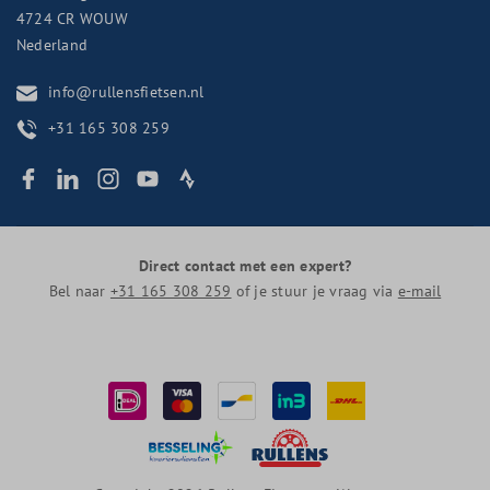
4724 CR
WOUW
Nederland
info@rullensfietsen.nl
+31 165 308 259
Direct contact met een expert?
Bel naar
+31 165 308 259
of je stuur je vraag via
e-mail