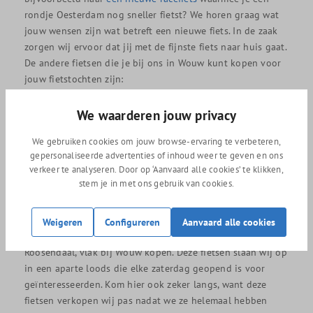
rondje Oesterdam nog sneller fietst? We horen graag wat
jouw wensen zijn wat betreft een nieuwe fiets. In de zaak
zorgen wij ervoor dat jij met de fijnste fiets naar huis gaat.
De andere fietsen die je bij ons in Wouw kunt kopen voor
jouw fietstochten zijn:
We waarderen jouw privacy
Elektrische fietsen
We gebruiken cookies om jouw browse-ervaring te verbeteren,
Sportfietsen
gepersonaliseerde advertenties of inhoud weer te geven en ons
Hybride fietsen
verkeer te analyseren. Door op ‘Aanvaard alle cookies’ te klikken,
Mountainbikes
stem je in met ons gebruik van cookies.
Weigeren
Configureren
Aanvaard alle cookies
Daarnaast kun je bij ons ook tweedehands fietsen in
Roosendaal, vlak bij Wouw kopen. Deze fietsen slaan wij op
in een aparte loods die elke zaterdag geopend is voor
geïnteresseerden. Kom hier ook zeker langs, want deze
fietsen verkopen wij pas nadat we ze helemaal hebben