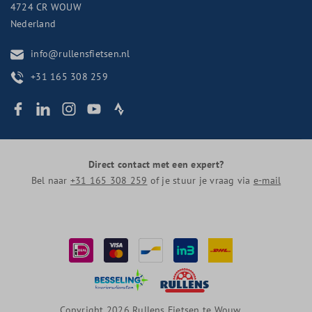
4724 CR
WOUW
Nederland
info@rullensfietsen.nl
+31 165 308 259
Direct contact met een expert?
Bel naar
+31 165 308 259
of je stuur je vraag via
e-mail
Copyright 2026 Rullens Fietsen te Wouw