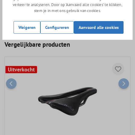
lichtgewicht prestaties wil combineren met optimaal comfort.
verkeer te analyseren. Door op ‘Aanvaard alle cookies’ te klikken,
Ervaar het verschil en bestel jouw Cadex AMP zadel bij Rullens
stem je in met ons gebruik van cookies.
Fietsen of kom bij ons langs in de winkel!
Weigeren
Configureren
Aanvaard alle cookies
Vergelijkbare producten
Uitverkocht