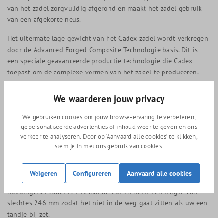
van het zadel zorgvulidig afgerond en maakt het zadel gebruik
van een afgekorte neus.
Het uitermate lage gewicht van het Cadex zadel wordt verkregen
door de Advanced Forged Composite Technologie basis. Dit is
een speciale geavanceerde productie technologie die Cadex
toepast om de complexe vormen van het zadel te produceren.
Tijdens dit productie proces wordt er gebruik gemaakt van hoge
druk om de gewenste vorm te verkrijgen. Door het gebruik van
We waarderen jouw privacy
deze technologie onstaat een tweedelig zadelframe dat voor een
perfecte balans zorgt tussen ondersteuning en comfort. Hierdoor
We gebruiken cookies om jouw browse-ervaring te verbeteren,
gepersonaliseerde advertenties of inhoud weer te geven en ons
bespaard Cadex op nogmaals op gewicht door de het beperken
verkeer te analyseren. Door op ‘Aanvaard alle cookies’ te klikken,
van het aantal verbindings punten. Daarnaast wordt het lage
stem je in met ons gebruik van cookies.
gewicht verkregen door het gebruik van 9 mm carbon zadel rails.
Het zadel maakt gebruik van het populaire ontwerp van korte
Weigeren
Configureren
Aanvaard alle cookies
breede zadels voor renner die houden van een sportieve
houding. Het zadel is 149 mm breedt en heeft een lengte van
slechtes 246 mm zodat het niet in de weg gaat zitten als uw een
tandje bij zet.