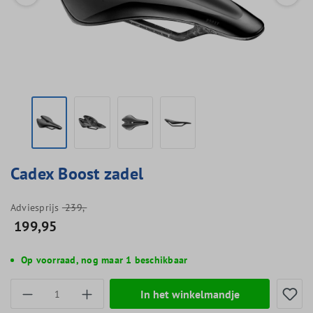
Cadex Boost zadel
Adviesprijs
239,-
199,95
Op voorraad, nog maar 1 beschikbaar
Producthoeveelheid: Voer de gewenste hoevee
In het winkelmandje