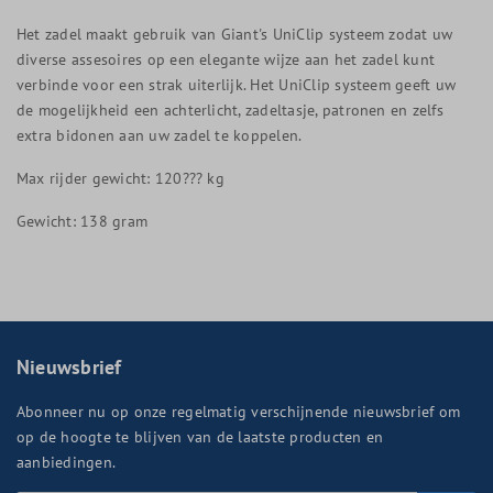
Het zadel maakt gebruik van Giant's UniClip systeem zodat uw
diverse assesoires op een elegante wijze aan het zadel kunt
verbinde voor een strak uiterlijk. Het UniClip systeem geeft uw
de mogelijkheid een achterlicht, zadeltasje, patronen en zelfs
extra bidonen aan uw zadel te koppelen.
Max rijder gewicht: 120??? kg
Gewicht: 138 gram
Nieuwsbrief
Abonneer nu op onze regelmatig verschijnende nieuwsbrief om
op de hoogte te blijven van de laatste producten en
aanbiedingen.