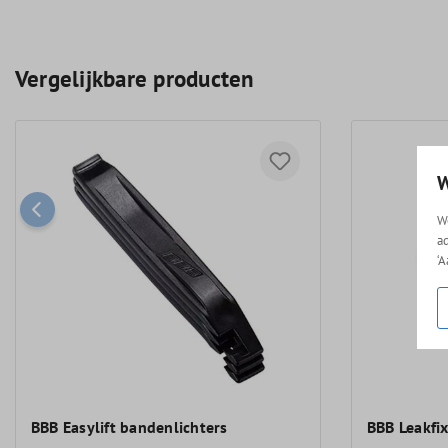
Vergelijkbare producten
W
W
a
‘
BBB Easylift bandenlichters
BBB Leakfi