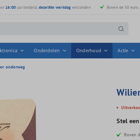
oor
16:00
uur besteld,
dezelfde werkdag
verzonden
Boven de 50 euro
ktronica
Onderdelen
Onderhoud
Actie
oor onderweg
Wilie
Uitverko
Stel een
Boven d