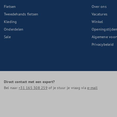
Fietsen
Over ons
Tweedehands fietsen
Vacatures
Kleding
Winkel
Onderdelen
Openingstijde
Sale
Algemene voor
Privacybeleid
Direct contact met een expert?
Bel naar
+31 165 308 259
of je stuur je vraag via
e-mail