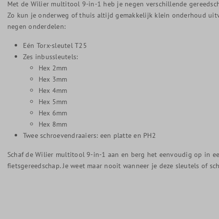
Met de Wilier multitool 9-in-1 heb je negen verschillende gereedsc
Zo kun je onderweg of thuis altijd gemakkelijk klein onderhoud uitv
negen onderdelen:
Eén Torx-sleutel T25
Zes inbussleutels:
Hex 2mm
Hex 3mm
Hex 4mm
Hex 5mm
Hex 6mm
Hex 8mm
Twee schroevendraaiers: een platte en PH2
Schaf de Wilier multitool 9-in-1 aan en berg het eenvoudig op in e
fietsgereedschap. Je weet maar nooit wanneer je deze sleutels of sc