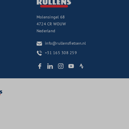
Molensingel 68
4724 CR
WOUW
Nederland
info@rullensfietsen.nl
+31 165 308 259