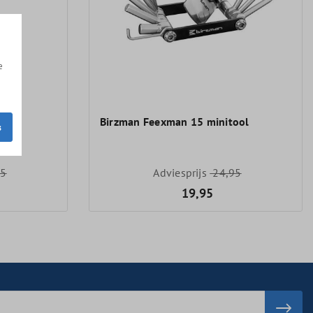
e
Birzman Feexman 15 minitool
s
95
Adviesprijs
24,95
19,95