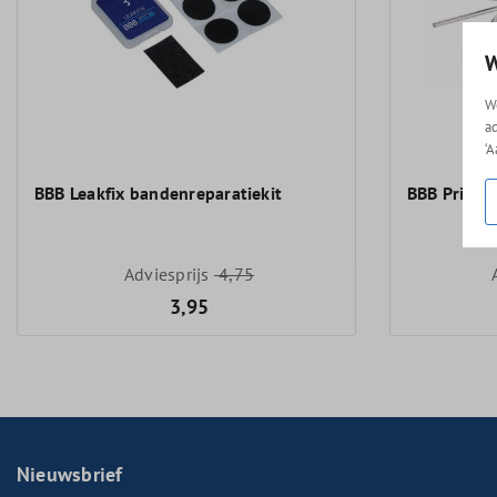
W
W
a
‘
BBB Leakfix bandenreparatiekit
BBB Primef
Adviesprijs
4,75
3,95
Nieuwsbrief