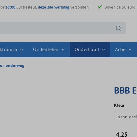
oor
16:00
uur besteld,
dezelfde werkdag
verzonden
Boven de 50 euro
ktronica
Onderdelen
Onderhoud
Actie
oor onderweg
BBB E
Kleur
Neon gee
4,25