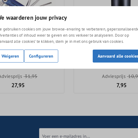
e waarderen jouw privacy
e gebruiken cookies om jouw browse-ervaring te verbeteren, gepersonaliseerd
dvertenties of inhoud weer te geven en ons verkeer te analyseren. Door op
Aanvaard alle cookies’ te klikken, stem je in met ons gebruik van cookies.
old multitool
BBB Tools & Tubes
Weigeren
Configureren
Aanvaard alle cookie
gereedschapsbidon
Adviesprijs
31,95
Adviesprijs
10,
27,95
7,95