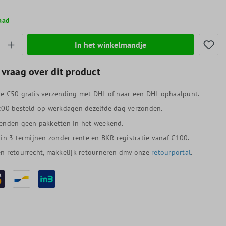
aad
thoeveelheid: Voer de gewenste hoeveelheid
In het winkelmandje
 vraag over dit product
e €50 gratis verzending met DHL of naar een DHL ophaalpunt.
:00 besteld op werkdagen dezelfde dag verzonden.
enden geen pakketten in het weekend.
 in 3 termijnen zonder rente en BKR registratie vanaf €100.
n retourrecht, makkelijk retourneren dmv onze
retourportal
.