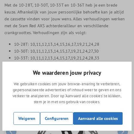
Met de 10-28T, 10-30T, 10-33T en 10-36T heb je een brede
keuze. Afhankelijk van jouw persoonlijke behoefte kan je altijd
de cassette vinden voor jouw wens. Alles verhoudingen werken
met de Sram Red AXS achterderailleur en verschillende
crankgroottes. Verhoudingen zijn als volgt:
10-28T: 10,11,12,13,14,15,16,17,19,21,24,28
10-30T: 10,11,12,13,14,15,17,19,21,24,27,30
10-33T: 10,11,12,13,14,15,17,19,21,24,28,33
10-36T: 10,11,12,13,15,17,19,21,24,28,32,36
We waarderen jouw privacy
We gebruiken cookies om jouw browse-ervaring te verbeteren,
gepersonaliseerde advertenties of inhoud weer te geven en ons
Sram Red AXS groep
verkeer te analyseren. Door op ‘Aanvaard alle cookies’ te klikken,
stem je in met ons gebruik van cookies.
Weigeren
Configureren
Aanvaard alle cookies