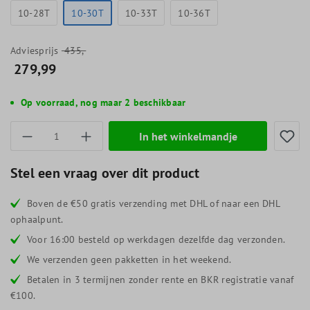
10-28T
10-30T
10-33T
10-36T
Adviesprijs
435,-
279,99
Op voorraad, nog maar 2 beschikbaar
Producthoeveelheid: Voer de gewenste hoevee
In het winkelmandje
Stel een vraag over dit product
Boven de €50 gratis verzending met DHL of naar een DHL
ophaalpunt.
Voor 16:00 besteld op werkdagen dezelfde dag verzonden.
We verzenden geen pakketten in het weekend.
Betalen in 3 termijnen zonder rente en BKR registratie vanaf
€100.