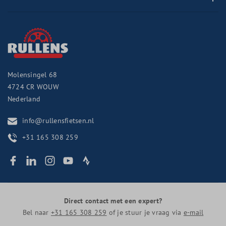
Molensingel 68
4724 CR
WOUW
Nederland
info@rullensfietsen.nl
+31 165 308 259
Direct contact met een expert?
Bel naar
+31 165 308 259
of je stuur je vraag via
e-mail