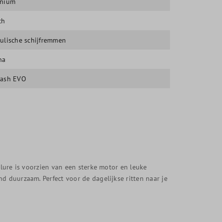
inium
ch
ulische schijfremmen
ha
Dash EVO
llure is voorzien van een sterke motor en leuke
d duurzaam. Perfect voor de dagelijkse ritten naar je