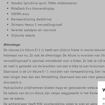
Yamaha Syncdrive sport 70Nm middenmotor
RideDash Evo kleurendisplay
500Wh accu
Riemaandrijving (beltdrive)
Shimano Nexus 5 versnellingsnaaf
Verende zadelpen en voorvork
Stijlvolle details
Afmontage:
De nieuwe Liv Allure E+1 is heeft een stijlvol frame in mooie kleuren
helemaal van nu. Zo ook de afmontage. De Allure is voorzien van S
versnellingsnaaf is speciaal ontwikkeld voor e-bikes. Zo heb je vijf 
de naaf is gemaakt om de krachten van een e-bike te aan te kunnen.
Daarnaast is de Liv Allure E+ 1 voorzien van riemaandrijving. Een ri
keer langer mee dan een fietsketting. Daarnaast kan een riem gewo
duurzaam is.
Hydraulische schijfremmen bieden hoge en gedoseerde remkracht.
W
De kabels van de Liv Allure zijn netjes weggewerkt in het frame zoda
aan de kabels.
W
a
De achterdrager heeft MIK voorbereiding zodat je snel en eenvoudig 