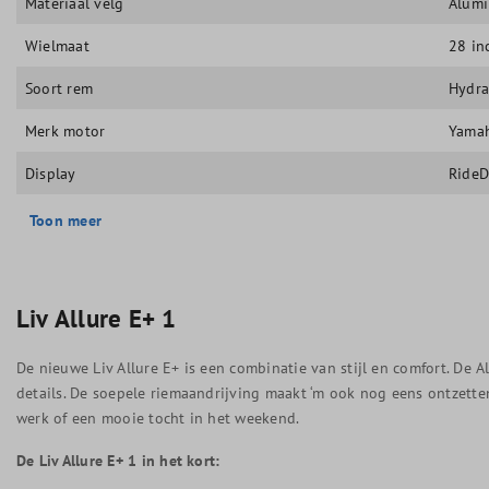
Materiaal velg
Alum
Wielmaat
28 in
Soort rem
Hydra
Merk motor
Yama
Display
Ride
Toon meer
Liv
Allure E+ 1
De nieuwe Liv Allure E+ is een combinatie van stijl en comfort. De A
details. De soepele riemaandrijving maakt ‘m ook nog eens ontzetten
werk of een mooie tocht in het weekend.
De Liv Allure E+ 1 in het kort: