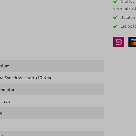
Gratis 
verzendkost
Betalen
Let op!
inium
a Syncdrive sport (70 Nm)
enmotor
 accu
Wh