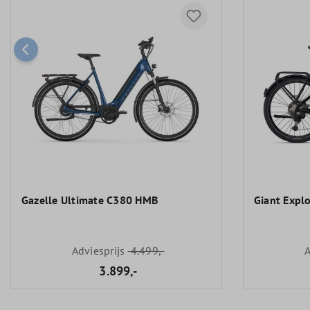
Gazelle Ultimate C380 HMB
Giant Explo
Adviesprijs
4.499,-
A
3.899,-