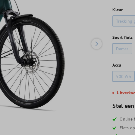
Kleur
Trekking 
Soort fiets
Dames
Accu
500 Wh
Uitverko
Stel een
Online f
Fiets o