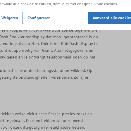
Aanvaard alle cookies’ te klikken, stem je in met ons gebruik van cookies.
Weigeren
Configureren
Aanvaard alle cookie
t een koppel van 70Nm waardoor sterke tegenwind en
eDash Evo kleurendisplay dat mooi geïntegreerd is op
rsteuningsniveau zien. Ook is het RideDash display te
ontrol app nodig van Giant. Alle fietsgegevens en
navigeren en je ontvangt telefoonmeldingen op het
automatische ondersteuningsstand ontwikkeld. Op
gelang de omstandigheden veranderen. Zo rij je
tdekken welke elektrische fiets je precies zoekt en
g met regelmaat. Daarom hebben we onze meest
!
voor onze uitlegblog over elektrische fietsen.