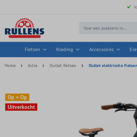
 zoekopdracht
Ga naar de hoofdnavigatie
V
Fietsen
Kleding
Accessoires
Ele
Home
Actie
Outlet fietsen
Outlet elektrische fietse
Op = Op
Op = Op
Uitverkocht
Uitverkocht