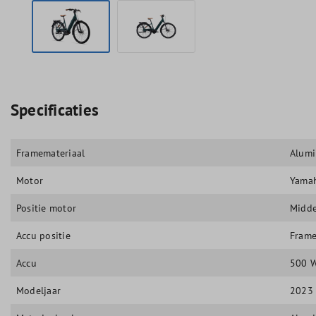
Specificaties
Framemateriaal
Alum
Motor
Yamah
Positie motor
Midd
Accu positie
Frame
Accu
500 
Modeljaar
2023