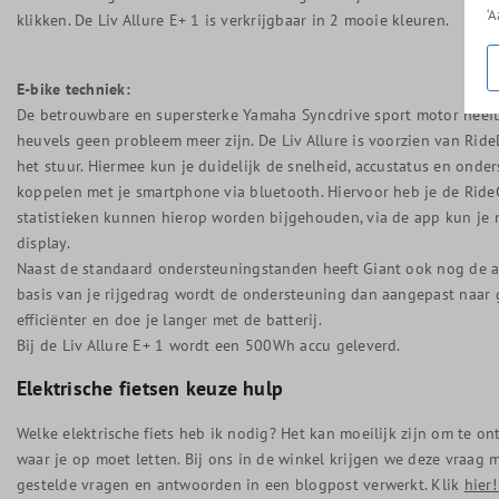
‘
klikken. De Liv Allure E+ 1 is verkrijgbaar in 2 mooie kleuren.
E-bike techniek:
De betrouwbare en supersterke Yamaha Syncdrive sport motor heef
heuvels geen probleem meer zijn. De Liv Allure is voorzien van Rid
het stuur. Hiermee kun je duidelijk de snelheid, accustatus en onde
koppelen met je smartphone via bluetooth. Hiervoor heb je de RideC
statistieken kunnen hierop worden bijgehouden, via de app kun je 
display.
Naast de standaard ondersteuningstanden heeft Giant ook nog de 
basis van je rijgedrag wordt de ondersteuning dan aangepast naar 
efficiënter en doe je langer met de batterij.
Bij de Liv Allure E+ 1 wordt een 500Wh accu geleverd.
Elektrische fietsen keuze hulp
Welke elektrische fiets heb ik nodig? Het kan moeilijk zijn om te on
waar je op moet letten. Bij ons in de winkel krijgen we deze vraa
gestelde vragen en antwoorden in een blogpost verwerkt. Klik
hier