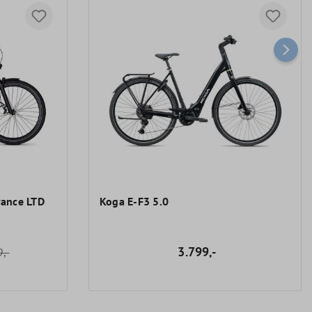
vance LTD
Koga E-F3 5.0
3.799,-
,-