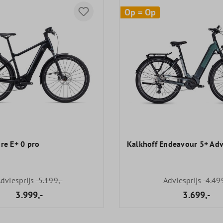
Op = Op
re E+ 0 pro
Kalkhoff Endeavour 5+ Ad
dviesprijs
5.199,-
Adviesprijs
4.499
3.999,-
3.699,-