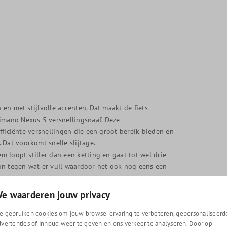
 en met stijlvolle accenten. Dat maakt de fiets
himano Nexus 5 versnellingsnaaf. Deze
efficiënte versnellingen die een groot bereik bieden en
 Dat voorkomt snelle slijtage.
em loopt stiller dan een ketting en gaat tot wel drie
on tegen wat er vuil waardoor het ook nog eens een
 Ook onder vochtige weersomstandigheden.
e waarderen jouw privacy
t het er strak uit ziet en er minder kans is op schade
e gebruiken cookies om jouw browse-ervaring te verbeteren, gepersonaliseerd
dvertenties of inhoud weer te geven en ons verkeer te analyseren. Door op
allerlei MIK accessoires achterop de fiets kunt