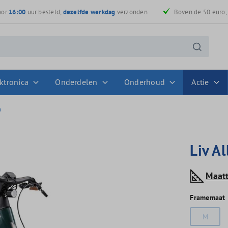
oor
16:00
uur besteld,
dezelfde werkdag
verzonden
Boven de 50 euro
ktronica
Onderdelen
Onderhoud
Actie
n
Liv A
Maat
Framemaat
M