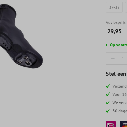
37-38
Adviesprijs
29,95
Op voorr
Produc
Stel een
Verzend
Voor 16
We verz
30 dage