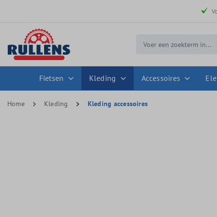
 zoekopdracht
Ga naar de hoofdnavigatie
V
Fietsen
Kleding
Accessoires
Ele
Home
Kleding
Kleding accessoires