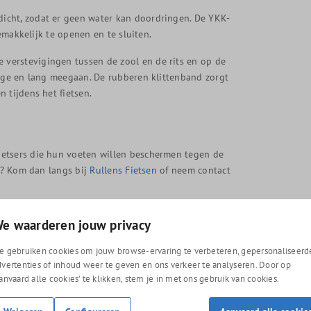
icht, zodat er geen water kan doordringen. De YKK-
gemakkelijk te openen en te sluiten.
verstevigingen tussen de zool en de rits en op de
tage en lang meegaan. De rubberen klittenband zorgt
 tijdens het fietsen.
ietsers die hun voeten willen beschermen tegen de
en? Kom dan langs bij
Rullens Fietsen
of neem contact
e waarderen jouw privacy
e gebruiken cookies om jouw browse-ervaring te verbeteren, gepersonaliseerd
dvertenties of inhoud weer te geven en ons verkeer te analyseren. Door op
Aanvaard alle cookies’ te klikken, stem je in met ons gebruik van cookies.