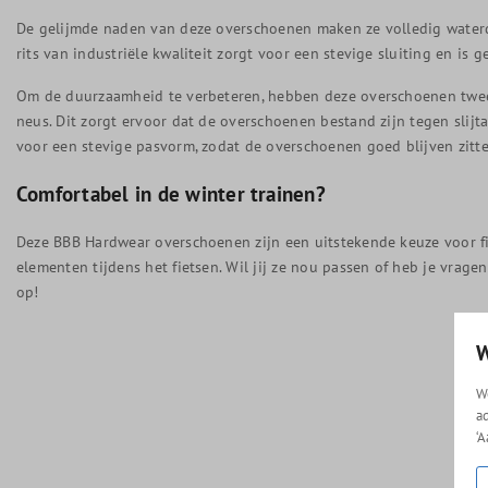
De gelijmde naden van deze overschoenen maken ze volledig waterd
rits van industriële kwaliteit zorgt voor een stevige sluiting en is 
Om de duurzaamheid te verbeteren, hebben deze overschoenen twee 
neus. Dit zorgt ervoor dat de overschoenen bestand zijn tegen slij
voor een stevige pasvorm, zodat de overschoenen goed blijven zitten
Comfortabel in de winter trainen?
Deze BBB Hardwear overschoenen zijn een uitstekende keuze voor f
elementen tijdens het fietsen. Wil jij ze nou passen of heb je vrag
op!
W
W
a
‘