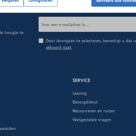
Weigeren
Configureren
Aanvaard alle cookie
de hoogte te
Door doorgaan te selecteren, bevestigt u dat 
akkoord gaat
.
SERVICE
Leasing
Bezorgdienst
Retourneren en ruilen
n
Veelgestelde vragen
waarden