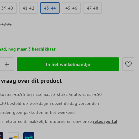
39-40
41-42
43-44
45-46
47-48
37,95
aad, nog maar 3 beschikbaar
thoeveelheid: Voer de gewenste hoeveelheid
In het winkelmandje
 vraag over dit product
kosten €3.95 bij maximaal 2 stuks. Gratis vanaf €50
:00 besteld op werkdagen dezelfde dag verzonden
enden geen pakketten in het weekend
n retourrecht, makkelijk retourneren dmv onze
retourportal