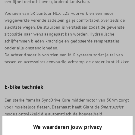
een fijne toertocht over glooiend landschap.
Voorzien van SR Suntour NEX E25 voorvork en een mooi
weggewerkte verende zadelpen ga je comfortabel over zelfs de
slechtste wegen. De stuurpen is verstelbaar zodat de gewenste
zitpositie naar wens aangepast kan worden. Hydraulische
schijfremmen bieden krachtige en gedoseerde remprestaties
onder alle omstandigheden.
De achter drager is voorzien van MIK systeem zodat je tal van
tassen en accessoires eenvoudig achterop de drager kunt klikken
E-bike techniek
Een sterke Yamaha SyncDrive Core middenmotor van 50Nm zorgt
voor moeiteloos fietsen. Daarnaast heeft Giant de
Smart Assist
modus ontwikkeld die automatisch de hoeveelheid
ondersteuning bepaald die op dat moment nodig is. Zo beschik
We waarderen jouw privacy
je altijd over de juiste support en doe je langer met een
acculading.