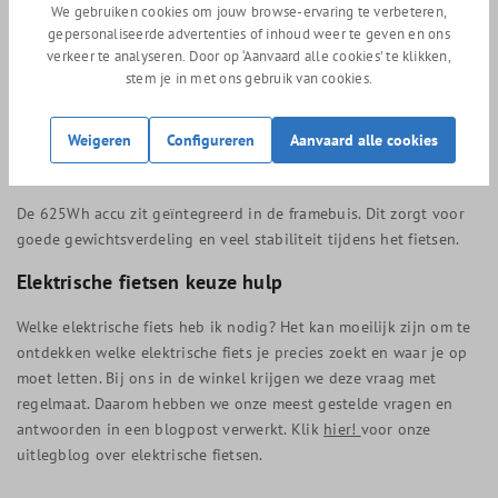
We gebruiken cookies om jouw browse-ervaring te verbeteren,
gepersonaliseerde advertenties of inhoud weer te geven en ons
De bediening gaat middels de twee-in-een bedieningsunit met
verkeer te analyseren. Door op ‘Aanvaard alle cookies’ te klikken,
geïntegreerd kleurendisplay. Hiermee bepaal je eenvoudig de
stem je in met ons gebruik van cookies.
gewenste ondersteuningsmodus en kies je welke informatie er op
het display wordt weergegeven. Het display is tevens voorzien
Weigeren
Configureren
Aanvaard alle cookies
van ANT+ aansluiting voor koppeling met een hartslagmeter of
andere fitnessapparaten.
De 625Wh accu zit geïntegreerd in de framebuis. Dit zorgt voor
goede gewichtsverdeling en veel stabiliteit tijdens het fietsen.
Elektrische fietsen keuze hulp
Welke elektrische fiets heb ik nodig? Het kan moeilijk zijn om te
ontdekken welke elektrische fiets je precies zoekt en waar je op
moet letten. Bij ons in de winkel krijgen we deze vraag met
regelmaat. Daarom hebben we onze meest gestelde vragen en
antwoorden in een blogpost verwerkt. Klik
hier!
voor onze
uitlegblog over elektrische fietsen.