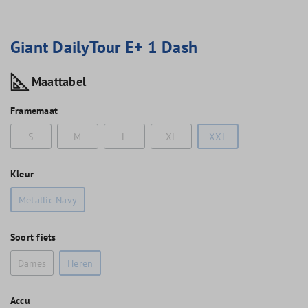
Giant DailyTour E+ 1 Dash
Maattabel
Framemaat
S
M
L
XL
XXL
Kleur
Metallic Navy
Soort fiets
Dames
Heren
Accu