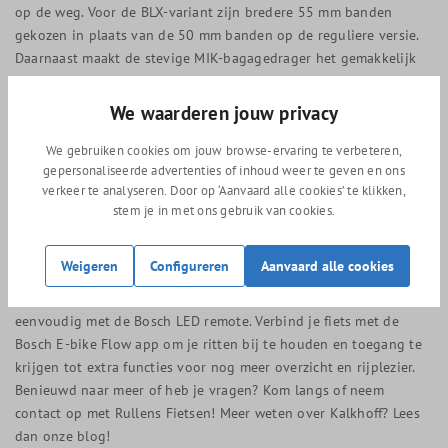
op de weg. Voor de BLX-variant zijn bredere 55 mm banden
gekozen in plaats van de 50 mm banden op de reguliere versie.
Daarnaast maakt de stevige MIK-bagagedrager het gemakkelijk
om tassen, manden en andere accessoires vast te klikken. De
Kalkhoff Image 3 Excite BLX is uitgerust met een krachtige Bosch
We waarderen jouw privacy
Performance Line middenmotor met 75 Nm koppel, wat zorgt
voor een moeiteloze rit.
We gebruiken cookies om jouw browse-ervaring te verbeteren,
gepersonaliseerde advertenties of inhoud weer te geven en ons
Alles overzichtelijk
verkeer te analyseren. Door op ‘Aanvaard alle cookies’ te klikken,
stem je in met ons gebruik van cookies.
Wil je tijdens het fietsen weten hoe hard je rijdt, hoeveel
kilometers je hebt afgelegd, of wat je gemiddelde snelheid is? Dit
Weigeren
Configureren
Aanvaard alle cookies
alles is duidelijk af te lezen op het Bosch Intuvia 100 display dat
in het midden van het stuur is gemonteerd. De bediening gaat
eenvoudig met de Bosch LED remote. Verbind je fiets met de
Bosch E-bike Flow app om je ritten bij te houden en toegang te
krijgen tot extra functies voor nog meer overzicht en rijplezier.
Benieuwd naar meer of heb je vragen? Kom langs of neem
contact op met Rullens Fietsen! Meer weten over Kalkhoff? Lees
dan onze blog!