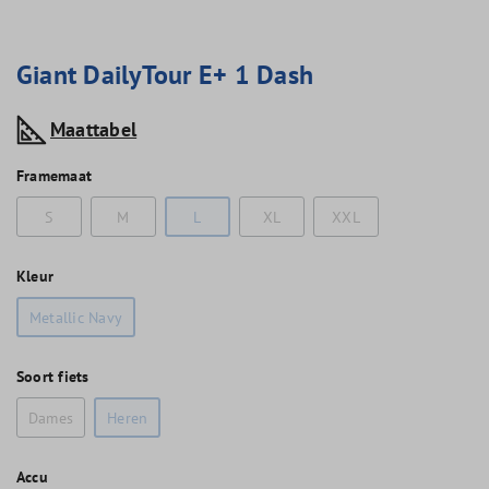
Giant DailyTour E+ 1 Dash
Maattabel
Framemaat
S
M
L
XL
XXL
Kleur
Metallic Navy
Soort fiets
Dames
Heren
Accu