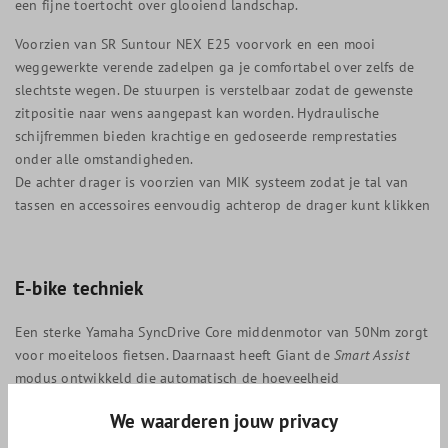
een fijne toertocht over glooiend landschap.
Voorzien van SR Suntour NEX E25 voorvork en een mooi
weggewerkte verende zadelpen ga je comfortabel over zelfs de
slechtste wegen. De stuurpen is verstelbaar zodat de gewenste
zitpositie naar wens aangepast kan worden. Hydraulische
schijfremmen bieden krachtige en gedoseerde remprestaties
onder alle omstandigheden.
De achter drager is voorzien van MIK systeem zodat je tal van
tassen en accessoires eenvoudig achterop de drager kunt klikken
E-bike techniek
Een sterke Yamaha SyncDrive Core middenmotor van 50Nm zorgt
voor moeiteloos fietsen. Daarnaast heeft Giant de
Smart Assist
modus ontwikkeld die automatisch de hoeveelheid
ondersteuning bepaald die op dat moment nodig is. Zo beschik
We waarderen jouw privacy
je altijd over de juiste support en doe je langer met een
acculading.