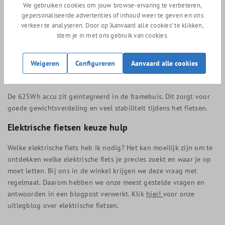
We gebruiken cookies om jouw browse-ervaring te verbeteren,
gepersonaliseerde advertenties of inhoud weer te geven en ons
De bediening gaat middels de twee-in-een bedieningsunit met
verkeer te analyseren. Door op ‘Aanvaard alle cookies’ te klikken,
geïntegreerd kleurendisplay. Hiermee bepaal je eenvoudig de
stem je in met ons gebruik van cookies.
gewenste ondersteuningsmodus en kies je welke informatie er op
het display wordt weergegeven. Het display is tevens voorzien
Weigeren
Configureren
Aanvaard alle cookies
van ANT+ aansluiting voor koppeling met een hartslagmeter of
andere fitnessapparaten.
De 625Wh accu zit geïntegreerd in de framebuis. Dit zorgt voor
goede gewichtsverdeling en veel stabiliteit tijdens het fietsen.
Elektrische fietsen keuze hulp
Welke elektrische fiets heb ik nodig? Het kan moeilijk zijn om te
ontdekken welke elektrische fiets je precies zoekt en waar je op
moet letten. Bij ons in de winkel krijgen we deze vraag met
regelmaat. Daarom hebben we onze meest gestelde vragen en
antwoorden in een blogpost verwerkt. Klik
hier!
voor onze
uitlegblog over elektrische fietsen.