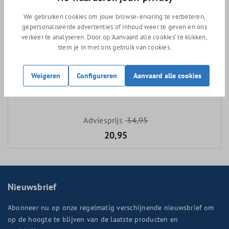
We gebruiken cookies om jouw browse-ervaring te verbeteren,
gepersonaliseerde advertenties of inhoud weer te geven en ons
verkeer te analyseren. Door op ‘Aanvaard alle cookies’ te klikken,
stem je in met ons gebruik van cookies.
Weigeren
Configureren
Aanvaard alle cookies
Giant Contact OD2 stuurpen
Adviesprijs
34,95
20,95
Nieuwsbrief
Abonneer nu op onze regelmatig verschijnende nieuwsbrief om
op de hoogte te blijven van de laatste producten en