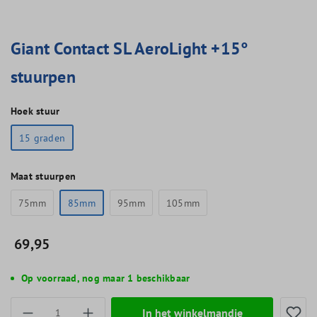
Giant Contact SL AeroLight +15°
stuurpen
Hoek stuur
15 graden
Maat stuurpen
75mm
85mm
95mm
105mm
69,95
Op voorraad, nog maar 1 beschikbaar
Producthoeveelheid: Voer de gewenste hoevee
In het winkelmandje