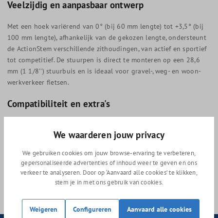
Veelzijdig en aanpasbaar ontwerp
Met een hoek variërend van 0° (bij 60 mm lengte) tot +3,5° (bij
100 mm lengte), afhankelijk van de gekozen lengte, ondersteunt
de ActionStem verschillende zithoudingen, van actief en sportief
tot competitief. De stuurpen is direct te monteren op een 28,6
mm (1 1/8'') stuurbuis en is ideaal voor gravel-, weg- en woon-
werkverkeer fietsen.
Compatibiliteit en extra's
De ActionStem is compatibel met de BHS-91 Stemfix en BHS-92
We waarderen jouw privacy
GoFix beugels, waardoor extra accessoires eenvoudig kunnen
worden bevestigd. De stuurpen wordt geleverd met extra
We gebruiken cookies om jouw browse-ervaring te verbeteren,
elastomeren om de gewenste schokabsorptie te optimaliseren,
gepersonaliseerde advertenties of inhoud weer te geven en ons
wat bijdraagt aan een op maat gemaakte rijervaring.
verkeer te analyseren. Door op ‘Aanvaard alle cookies’ te klikken,
stem je in met ons gebruik van cookies.
Weigeren
Configureren
Aanvaard alle cookies