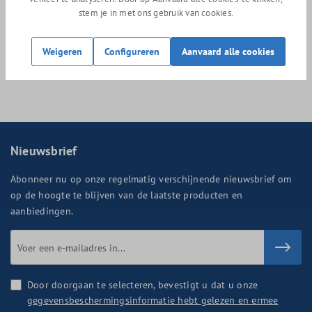
heeft een D-vormige OverDrive Aero diameter van 1 1/4 inch. Met
stem je in met ons gebruik van cookies.
een stack height van 40 mm biedt de stuurpen veel
mogelijkheden voor aanpassing en personalisatie, zodat rijders
Weigeren
Configureren
Aanvaard alle cookies
hun ideale fietsconfiguratie kunnen vinden.
Nieuwsbrief
Abonneer nu op onze regelmatig verschijnende nieuwsbrief om
op de hoogte te blijven van de laatste producten en
aanbiedingen.
Door doorgaan te selecteren, bevestigt u dat u onze
gegevensbeschermingsinformatie hebt gelezen en ermee