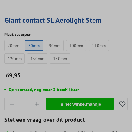
Giant contact SL Aerolight Stem
Maat stuurpen
70mm
80mm
90mm
100mm
110mm
120mm
130mm
140mm
69,95
Op voorraad, nog maar 2 beschikbaar
Producthoeveelheid: Voer de gewenste hoevee
In het winkelmandje
Stel een vraag over dit product