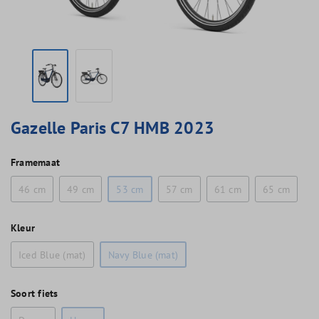
Gazelle Paris C7 HMB 2023
Framemaat
46 cm
49 cm
53 cm
57 cm
61 cm
65 cm
Kleur
Iced Blue (mat)
Navy Blue (mat)
Soort fiets