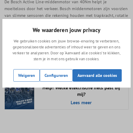
De Bosch Active Line-middenmotor van 40Nm helpt je
moeiteloos door het verkeer. Bosch middenmotoren zijn voorzien
van slimme sensoren die rekening houden met trapkracht, rotatie
en snelheid zodat de motor altijd optimaal ondersteund.
We waarderen jouw privacy
Alle informatie is duidelijk af te lezen op het Bosch Purion
zijdisplay.
We gebruiken cookies om jouw browse-ervaring te verbeteren,
gepersonaliseerde advertenties of inhoud weer te geven en ons
De accu bevind zich onder de bagagedrager is lekker compact. Je
verkeer te analyseren. Door op ‘Aanvaard alle cookies’ te klikken,
kunt de accu opladen via de fiets maar de accu is tevens
stem je in met ons gebruik van cookies.
uitneembaar zodat je hem kunt meenemen en elders kunt laden.
Weigeren
Configureren
Aanvaard alle cookies
Help! Welke elektrische fiets past bij
mij?
Lees meer