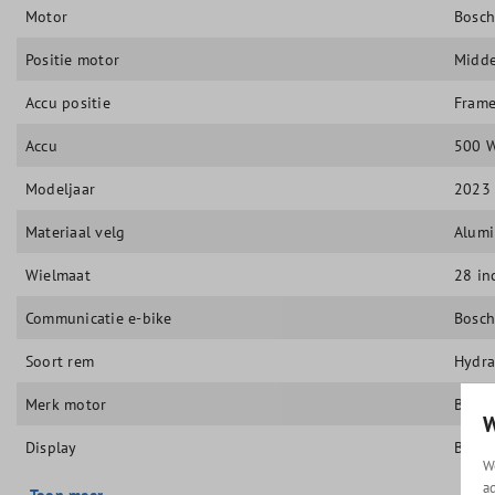
Motor
Bosch
Positie motor
Midd
Accu positie
Frame
Accu
500 
Modeljaar
2023
Materiaal velg
Alum
Wielmaat
28 in
Communicatie e-bike
Bosch
Soort rem
Hydra
Merk motor
Bosc
W
Display
Bosch
W
a
Toon meer