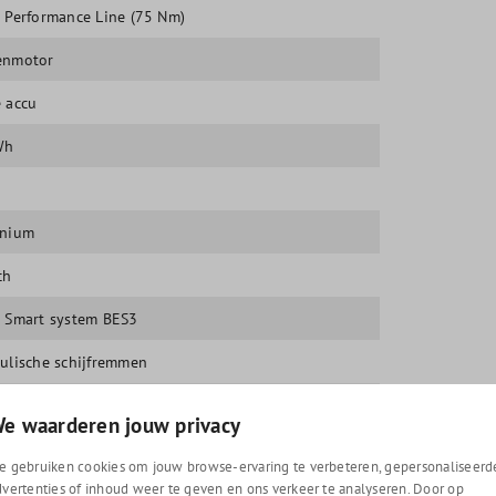
 Performance Line (75 Nm)
enmotor
 accu
Wh
inium
ch
 Smart system BES3
ulische schijfremmen
h
e waarderen jouw privacy
 Intuvia
e gebruiken cookies om jouw browse-ervaring te verbeteren, gepersonaliseerd
dvertenties of inhoud weer te geven en ons verkeer te analyseren. Door op