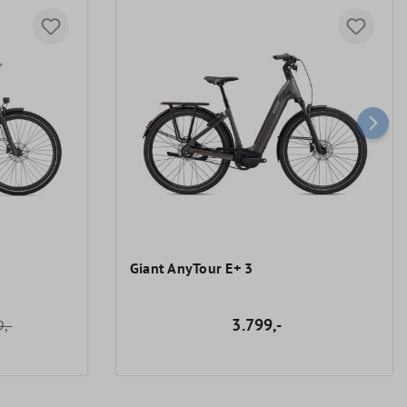
Giant AnyTour E+ 3
3.799,-
,-