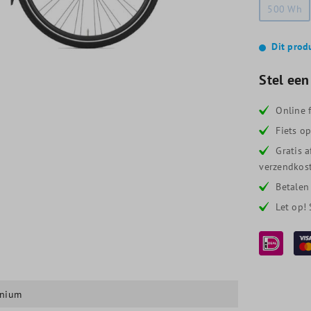
500 Wh
Dit prod
Stel een
Online f
Fiets o
Gratis 
verzendkost
Betalen
Let op!
inium