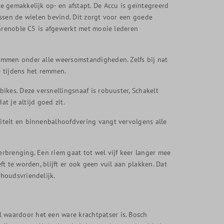
 gemakkelijk op- en afstapt. De Accu is geïntegreerd
ssen de wielen bevind. Dit zorgt voor een goede
 Grenoble C5 is afgewerkt met mooie lederen
emmen onder alle weersomstandigheden. Zelfs bij nat
 tijdens het remmen.
ikes. Deze versnellingsnaaf is robuuster, Schakelt
t je altijd goed zit.
iteit en binnenbalhoofdvering vangt vervolgens alle
rbrenging. Een riem gaat tot wel vijf keer langer mee
t te worden, blijft er ook geen vuil aan plakken. Dat
houdsvriendelijk.
waardoor het een ware krachtpatser is. Bosch