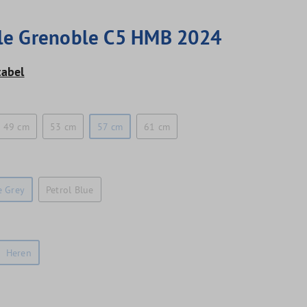
le Grenoble C5 HMB 2024
tabel
49 cm
53 cm
57 cm
61 cm
e Grey
Petrol Blue
Heren