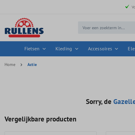
 zoekopdracht
Ga naar de hoofdnavigatie
V
Fietsen
Kleding
Accessoires
Ele
Home
Actie
Sorry, de
Gazell
Vergelijkbare producten