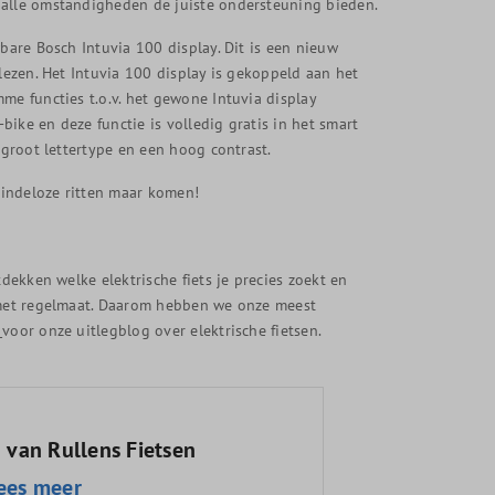
 alle omstandigheden de juiste ondersteuning bieden.
wbare Bosch Intuvia 100 display. Dit is een nieuw
lezen. Het Intuvia 100 display is gekoppeld aan het
me functies t.o.v. het gewone Intuvia display
-bike en deze functie is volledig gratis in het smart
 groot lettertype en een hoog contrast.
eindeloze ritten maar komen!
tdekken welke elektrische fiets je precies zoekt en
g met regelmaat. Daarom hebben we onze meest
!
voor onze uitlegblog over elektrische fietsen.
 van Rullens Fietsen
ees meer