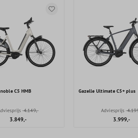
enoble C5 HMB
Gazelle Ultimate C5+ plus
dviesprijs
4.149,-
Adviesprijs
4.199
3.849,-
3.999,-