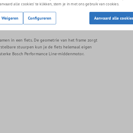
Aanvaard alle cookies’ te klikken, stem je in met ons gebruik van cookies.
Weigeren
Configureren
Aanvaard alle cookie
amen in een fiets. De geometrie van het frame zorgt
stelbare stuurpen kun je de fiets helemaal eigen
sterke Bosch Performance Line-middenmotor.