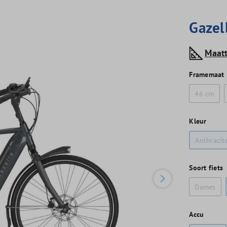
Gazel
Maat
Framemaat
46 cm
Kleur
Anthracit
Soort fiets
Dames
Accu