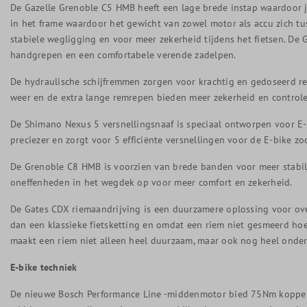
De Gazelle Grenoble C5 HMB heeft een lage brede instap waardoor je
in het frame waardoor het gewicht van zowel motor als accu zich tu
stabiele wegligging en voor meer zekerheid tijdens het fietsen. De
handgrepen en een comfortabele verende zadelpen.
De hydraulische schijfremmen zorgen voor krachtig en gedoseerd r
weer en de extra lange remrepen bieden meer zekerheid en controle
De Shimano Nexus 5 versnellingsnaaf is speciaal ontworpen voor E-b
preciezer en zorgt voor 5 efficiënte versnellingen voor de E-bike zoda
De Grenoble C8 HMB is voorzien van brede banden voor meer stabil
oneffenheden in het wegdek op voor meer comfort en zekerheid.
De Gates CDX riemaandrijving is een duurzamere oplossing voor ove
dan een klassieke fietsketting en omdat een riem niet gesmeerd hoef
maakt een riem niet alleen heel duurzaam, maar ook nog heel onder
E-bike techniek
De nieuwe Bosch Performance Line -middenmotor bied 75Nm koppel 