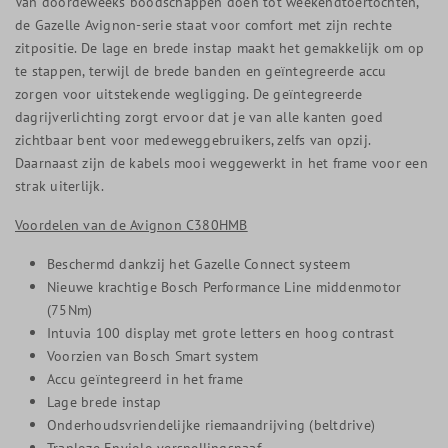
Van doordeweeks boodschappen doen tot weekendtoertochten,
de Gazelle Avignon-serie staat voor comfort met zijn rechte
zitpositie. De lage en brede instap maakt het gemakkelijk om op
te stappen, terwijl de brede banden en geïntegreerde accu
zorgen voor uitstekende wegligging. De geïntegreerde
dagrijverlichting zorgt ervoor dat je van alle kanten goed
zichtbaar bent voor medeweggebruikers, zelfs van opzij.
Daarnaast zijn de kabels mooi weggewerkt in het frame voor een
strak uiterlijk.
Voordelen van de Avignon C380HMB
Beschermd dankzij het Gazelle Connect systeem
Nieuwe krachtige Bosch Performance Line middenmotor
(75Nm)
Intuvia 100 display met grote letters en hoog contrast
Voorzien van Bosch Smart system
Accu geïntegreerd in het frame
Lage brede instap
Onderhoudsvriendelijke riemaandrijving (beltdrive)
Traploze Enviolo versnellingsnaaf