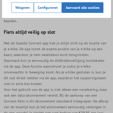
Weigeren
Configureren
Aanvaard alle cookies
Bij de aanschaf van de fiets kun je kiezen tussen een 500Wh of
een 625Wh accu, waardoor je zelf de gewenste actieradius kunt
bepalen.
Fiets altijd veilig op slot
Met de Gazelle Connect-app heb je altijd zicht op de locatie van
je e-bike. De app toont de exacte positie van je e-bike op een
kaart, waardoor je hem moeiteloos kunt terugvinden.
Daarnaast kun je eenvoudig de diefstalbeveiliging inschakelen
via de app. Deze functie waarschuwt je zodra je e-bike
onverwachts in beweging komt. Als je e-bike gestolen is, kun je
dit ook direct melden via de app, waardoor het opsporingsteam
snel in actie kan komen.
Voor het gebruik van de app is niet alleen een verzekering, maar
ook een data-abonnement vereist. Bij de aankoop van een
Connect-fiets is dit abonnement standaard inbegrepen. Na afloop
van de looptijd kun je het abonnement eenvoudig verlengen in
de app, waarbij je slechts een vast bedrag van €39,95 per jaar