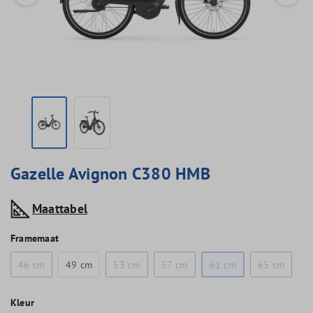
Gazelle Avignon C380 HMB
Maattabel
Framemaat
46 cm
49 cm
53 cm
57 cm
61 cm
65 cm
Kleur