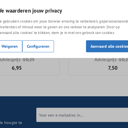
e waarderen jouw privacy
e gebruiken cookies om jouw browse-ervaring te verbeteren, gepersonaliseerd
dvertenties of inhoud weer te geven en ons verkeer te analyseren. Door op
Aanvaard alle cookies’ te klikken, stem je in met ons gebruik van cookies.
ke cleaner
Cyclon vaselinespray
Weigeren
Configureren
Aanvaard alle cookie
Adviesprijs
10,25
Adviesprijs
10,
6,95
7,50
de hoogte te