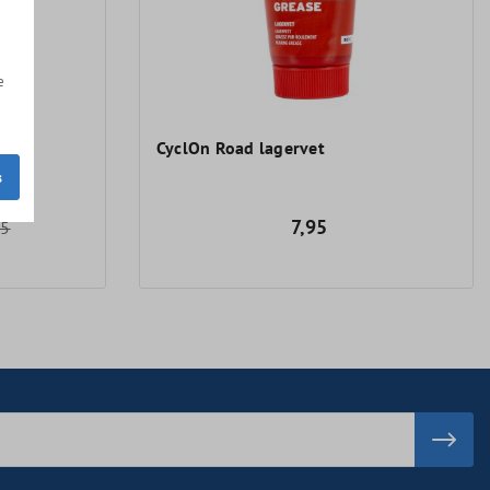
e
CyclOn Road lagervet
s
7,95
25