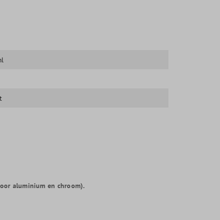
ml
t
voor aluminium en chroom).