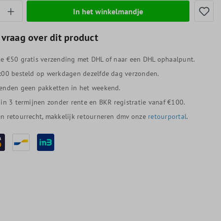
thoeveelheid: Voer de gewenste hoeveelheid
In het winkelmandje
 vraag over dit product
e €50 gratis verzending met DHL of naar een DHL ophaalpunt.
:00 besteld op werkdagen dezelfde dag verzonden.
enden geen pakketten in het weekend.
 in 3 termijnen zonder rente en BKR registratie vanaf €100.
n retourrecht, makkelijk retourneren dmv onze
retourportal
.