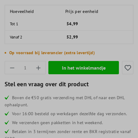
Hoeveelheid
Prijs per eenheid
54,99
Tot
1
52,99
Vanaf
2
Op voorraad bij leverancier (extra levertijd)
Producthoeveelheid: Voer de gewenste hoevee
In het winkelmandje
Stel een vraag over dit product
Boven de €50 gratis verzending met DHL of naar een DHL
ophaalpunt.
Voor 16:00 besteld op werkdagen dezelfde dag verzonden.
We verzenden geen pakketten in het weekend.
Betalen in 3 termijnen zonder rente en BKR registratie vanaf