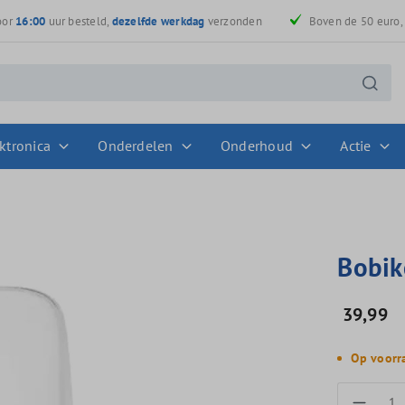
oor
16:00
uur besteld,
dezelfde werkdag
verzonden
Boven de 50 euro
ktronica
Onderdelen
Onderhoud
Actie
Bobik
39,99
Op voorra
Produc