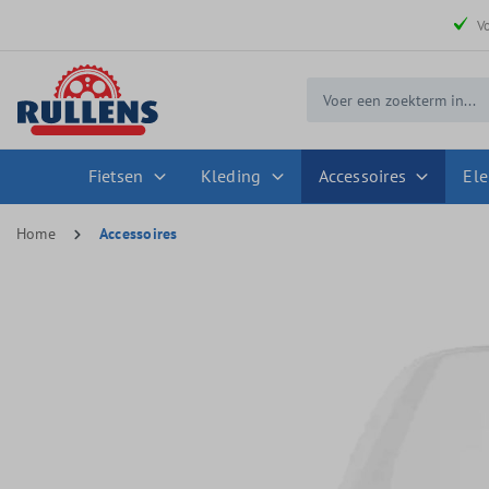
 zoekopdracht
Ga naar de hoofdnavigatie
V
Fietsen
Kleding
Accessoires
Ele
Home
Accessoires