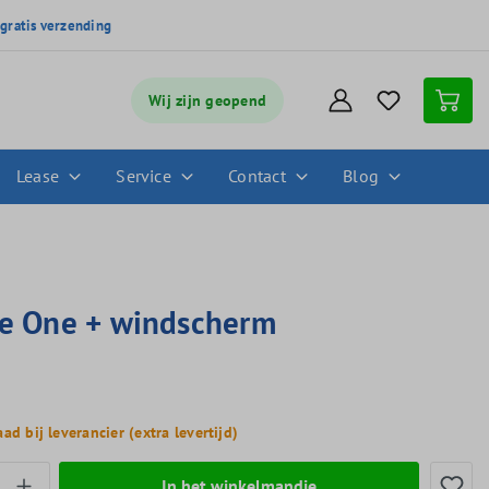
,
gratis verzending
Wij zijn geopend
Lease
Service
Contact
Blog
e One + windscherm
ad bij leverancier (extra levertijd)
thoeveelheid: Voer de gewenste hoeveelheid
In het winkelmandje