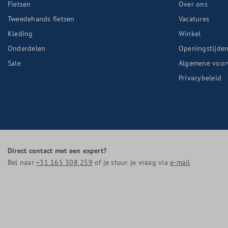
Fietsen
Over ons
Tweedehands fietsen
Vacatures
Kleding
Winkel
Onderdelen
Openingstijde
Sale
Algemene voor
Privacybeleid
Direct contact met een expert?
Bel naar
+31 165 308 259
of je stuur je vraag via
e-mail