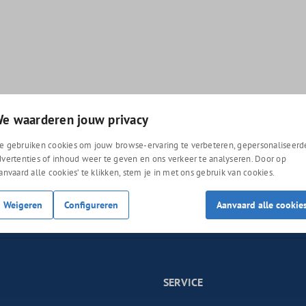
e waarderen jouw privacy
e gebruiken cookies om jouw browse-ervaring te verbeteren, gepersonaliseerd
dvertenties of inhoud weer te geven en ons verkeer te analyseren. Door op
Aanvaard alle cookies’ te klikken, stem je in met ons gebruik van cookies.
de hoogte te
Door doorgaan te selecteren, bevestigt u dat 
Weigeren
Configureren
Aanvaard alle cookie
akkoord gaat
.
SERVICE