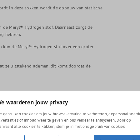
wordt in deze sokken wordt de opbouw van statische
an de Meryl® Hydrogen stof. Daarnaast zorgt de
ng hebben.
en kan de Meryl® Hydrogen stof over een groter
dat ze uitstekend ademen, dit komt doordat de
e waarderen jouw privacy
e gebruiken cookies om jouw browse-ervaring te verbeteren, gepersonaliseerd
dvertenties of inhoud weer te geven en ons verkeer te analyseren. Door op
Aanvaard alle cookies’ te klikken, stem je in met ons gebruik van cookies.