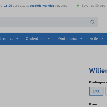
oor
16:00
uur besteld,
dezelfde werkdag
verzonden
Boven de 50 euro
ktronica
Onderdelen
Onderhoud
Actie
Wilie
Kledingmaa
L/XL
Kleur