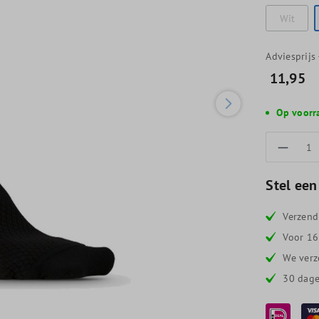
Wit
Adviesprijs
11,95
Op voorr
Produc
Stel een
Verzend
Voor 16
We verz
30 dage