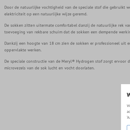
Door de natuurlijke vochtigheid van de speciale stof die gebruikt 
elektriciteit op een natuurlijke wijze geremd.
De sokken zitten uitermate comfortabel danzij de natuurlijke rek v
toevoeging van rekbare schuim dat de sokken een dempende werki
Dankzij een hoogte van 18 cm zien de sokken er professioneel uit 
oppervlakte werken.
De speciale constructie van de Meryl® Hydrogen stof zorgt ervoor 
microvezels van de sok lucht en vocht doorlaten.
W
W
a
‘