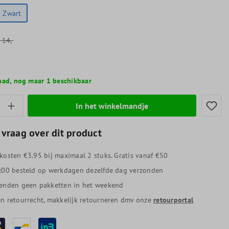
Zwart
14,-
aad, nog maar 1 beschikbaar
thoeveelheid: Voer de gewenste hoeveelheid
In het winkelmandje
 vraag over dit product
kosten €3.95 bij maximaal 2 stuks. Gratis vanaf €50
:00 besteld op werkdagen dezelfde dag verzonden
enden geen pakketten in het weekend
n retourrecht, makkelijk retourneren dmv onze
retourportal