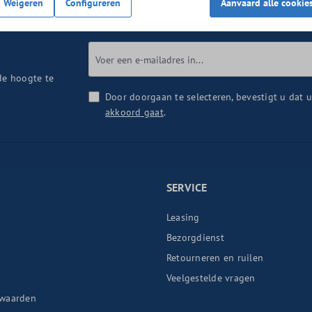
Weigeren
Configureren
Aanvaard alle cookie
de hoogte te
Door doorgaan te selecteren, bevestigt u dat 
akkoord gaat
.
SERVICE
Leasing
Bezorgdienst
Retourneren en ruilen
n
Veelgestelde vragen
waarden