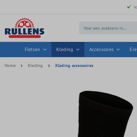
 zoekopdracht
Ga naar de hoofdnavigatie
V
Fietsen
Kleding
Accessoires
Ele
Home
Kleding
Kleding accessoires