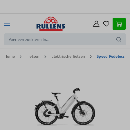
e hoofdinhoud
Home
Fietsen
Elektrische fietsen
Speed Pedelecs