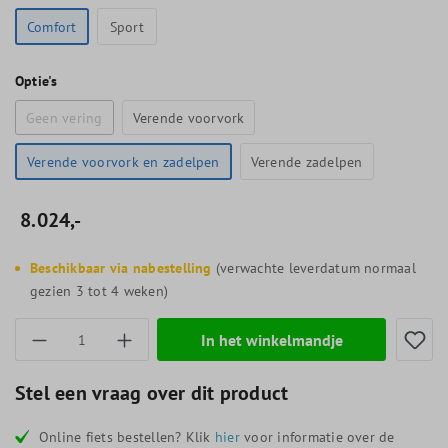
Comfort
Sport
Optie's
Geen vering
Verende voorvork
Verende voorvork en zadelpen
Verende zadelpen
8.024,-
Beschikbaar via nabestelling
(verwachte leverdatum normaal
gezien 3 tot 4 weken)
Producthoeveelheid: Voer de gewenste hoevee
In het winkelmandje
Stel een vraag over dit product
Online fiets bestellen? Klik
hier
voor informatie over de