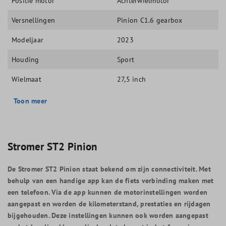
Positie motor
Achterwielmotor
Versnellingen
Pinion C1.6 gearbox
Modeljaar
2023
Houding
Sport
Wielmaat
27,5 inch
Toon meer
Stromer ST2 Pinion
De Stromer ST2 Pinion staat bekend om zijn connectiviteit. Met
behulp van een handige app kan de fiets verbinding maken met
een telefoon. Via de app kunnen de motorinstellingen worden
aangepast en worden de kilometerstand, prestaties en rijdagen
bijgehouden. Deze instellingen kunnen ook worden aangepast