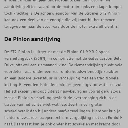
aandrijving zitten, waardoor de motor ondanks een lager koppel
toch krachtig is. De achterwielmotor van de Stromer ST2 Pinion
kan ook een deel van de energie die vrijkomt bij het remmen
terugvoeren naar de accu, waardoor de motor extra efficiënt is.
De Pinion aandrijving
De ST2 Pinion is uitgerust met de Pinion C1.9 XR 9-speed
versnellingsbak (568%), in combinatie met de Gates Carbon Belt
Drive, oftewel een riemaandrijving. De riemaandrijving biedt vele
voordelen, waaronder een zeer onderhoudsvriendelijk karakter
en een langere levensduur in vergelijking met een traditionele
ketting. Bovendien is de riem minder gevoelig voor water en vuil.
Het schakelen verloopt uiterst nauwkeurig en vooral geruisloos.
Met de Pinion-versnelling bevindt de overbrenging zich in de
trapas van het achterwiel, wat resulteert in een groter
schakelbereik dan bij andere naafversnellingen. Hierdoor kun je
lichter of zwaarder trappen, zelfs in vergelijking met een Rohloff-
naaf. Daarnaast kan je ook onder het schakelen met kracht door