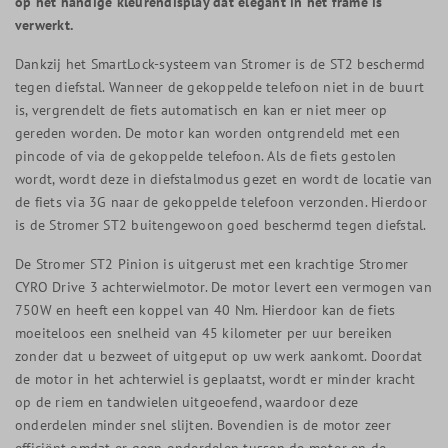
op het handige kleurendisplay dat elegant in het frame is
verwerkt.
Dankzij het SmartLock-systeem van Stromer is de ST2 beschermd
tegen diefstal. Wanneer de gekoppelde telefoon niet in de buurt
is, vergrendelt de fiets automatisch en kan er niet meer op
gereden worden. De motor kan worden ontgrendeld met een
pincode of via de gekoppelde telefoon. Als de fiets gestolen
wordt, wordt deze in diefstalmodus gezet en wordt de locatie van
de fiets via 3G naar de gekoppelde telefoon verzonden. Hierdoor
is de Stromer ST2 buitengewoon goed beschermd tegen diefstal.
De Stromer ST2 Pinion is uitgerust met een krachtige Stromer
CYRO Drive 3 achterwielmotor. De motor levert een vermogen van
750W en heeft een koppel van 40 Nm. Hierdoor kan de fiets
moeiteloos een snelheid van 45 kilometer per uur bereiken
zonder dat u bezweet of uitgeput op uw werk aankomt. Doordat
de motor in het achterwiel is geplaatst, wordt er minder kracht
op de riem en tandwielen uitgeoefend, waardoor deze
onderdelen minder snel slijten. Bovendien is de motor zeer
efficiënt omdat er geen onderdelen tussen de motor en de