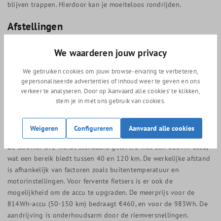
blijven trappen. Hierdoor kan je moeiteloos rondrijden.
Afstellingen
De Stromer ST2 Pinion is verkrijgbaar in twee verschillende
We waarderen jouw privacy
frametypes: sport en comfort. Het comfortmodel heeft een lage
instap en een zithouding die minder belastend is voor de rug.
We gebruiken cookies om jouw browse-ervaring te verbeteren,
gepersonaliseerde advertenties of inhoud weer te geven en ons
Het sportmodel heeft een minder lage instap, maar biedt
verkeer te analyseren. Door op ‘Aanvaard alle cookies’ te klikken,
daardoor meer stabiliteit in bochten. De ST2 kan nog
stem je in met ons gebruik van cookies.
comfortabeler worden gemaakt met een verende voorvork of een
verende zadelpen. De meerprijs voor een verende voorvork
bedraagt €429 en voor een verende zadelpen is het €245.
Weigeren
Configureren
Aanvaard alle cookies
De Stromer ST2 wordt standaard geleverd met een 618Wh-accu,
wat een bereik biedt tussen 40 en 120 km. De werkelijke afstand
is afhankelijk van factoren zoals buitentemperatuur en
motorinstellingen. Voor fervente fietsers is er ook de
mogelijkheid om de accu te upgraden. De meerprijs voor de
814Wh-accu (50-150 km) bedraagt €460, en voor de 983Wh. De
aandrijving is onderhoudsarm door de riemversnellingen.