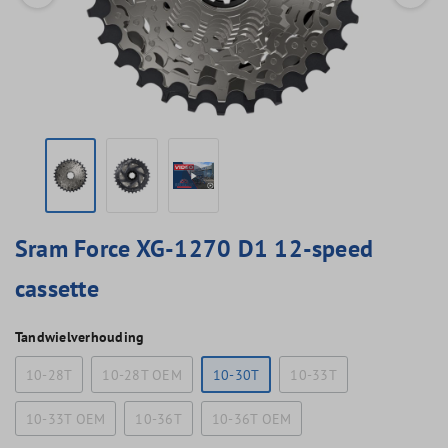
Sram Force XG-1270 D1 12-speed
cassette
Tandwielverhouding
10-28T
10-28T OEM
10-30T
10-33T
10-33T OEM
10-36T
10-36T OEM