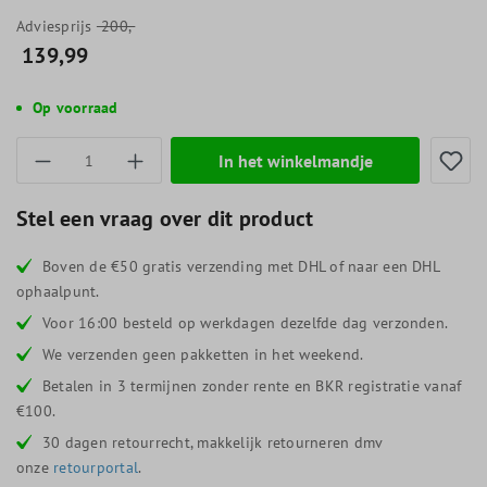
Adviesprijs
200,-
139,99
Op voorraad
Producthoeveelheid: Voer de gewenste hoevee
In het winkelmandje
Stel een vraag over dit product
Boven de €50 gratis verzending met DHL of naar een DHL
ophaalpunt.
Voor 16:00 besteld op werkdagen dezelfde dag verzonden.
We verzenden geen pakketten in het weekend.
Betalen in 3 termijnen zonder rente en BKR registratie vanaf
€100.
30 dagen retourrecht, makkelijk retourneren dmv
onze
retourportal
.