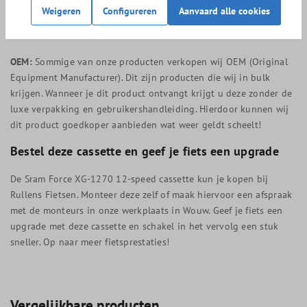
XPLR gravel achterderailleur
. De Sram Force 10-36 12-speed
Weigeren
Configureren
Aanvaard alle cookies
cassette kan alleen gemonteerd worden met een Sram Force Wide
achterderailleur.
OEM:
Sommige van onze producten verkopen wij OEM (Original
Equipment Manufacturer). Dit zijn producten die wij in bulk
krijgen. Wanneer je dit product ontvangt krijgt u deze zonder de
luxe verpakking en gebruikershandleiding. Hierdoor kunnen wij
dit product goedkoper aanbieden wat weer geldt scheelt!
Bestel deze cassette en geef je fiets een upgrade
De Sram Force XG-1270 12-speed cassette kun je kopen bij
Rullens Fietsen. Monteer deze zelf of maak hiervoor een afspraak
met de monteurs in onze werkplaats in Wouw. Geef je fiets een
upgrade met deze cassette en schakel in het vervolg een stuk
sneller. Op naar meer fietsprestaties!
Vergelijkbare producten