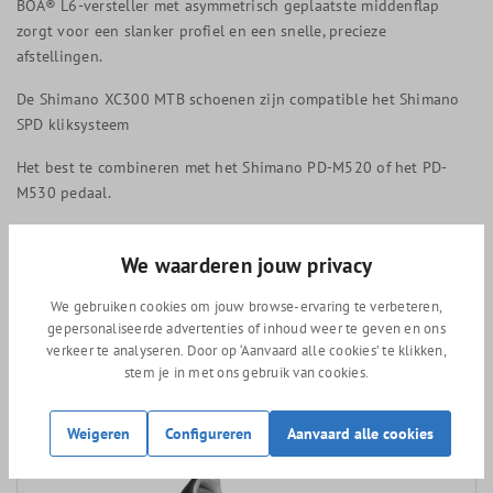
BOA® L6-versteller met asymmetrisch geplaatste middenflap
zorgt voor een slanker profiel en een snelle, precieze
afstellingen.
De Shimano XC300 MTB schoenen zijn compatible het Shimano
SPD kliksysteem
Het best te combineren met het Shimano PD-M520 of het PD-
M530 pedaal.
332 gram (maat 42)
We waarderen jouw privacy
We gebruiken cookies om jouw browse-ervaring te verbeteren,
gepersonaliseerde advertenties of inhoud weer te geven en ons
Vergelijkbare producten
verkeer te analyseren. Door op ‘Aanvaard alle cookies’ te klikken,
stem je in met ons gebruik van cookies.
Weigeren
Configureren
Aanvaard alle cookies