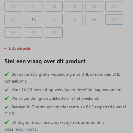
36
37
38
39
40
41
42
43
44
45
46
47
48
49
50
Uitverkocht
Stel een vraag over dit product
Boven de €50 gratis verzending met DHL of naar een DHL
ophaalpunt.
Voor 16:00 besteld op werkdagen dezelfde dag verzonden.
We verzenden geen pakketten in het weekend.
Betalen in 3 termijnen zonder rente en BKR registratie vanaf
€100.
30 dagen retourrecht, makkelijk retourneren dmv
onze
retourportal
.