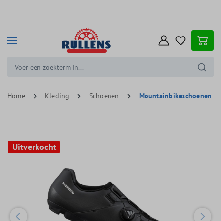
e hoofdinhoud
Home
Kleding
Schoenen
Mountainbikeschoenen
Uitverkocht
Uitverkocht