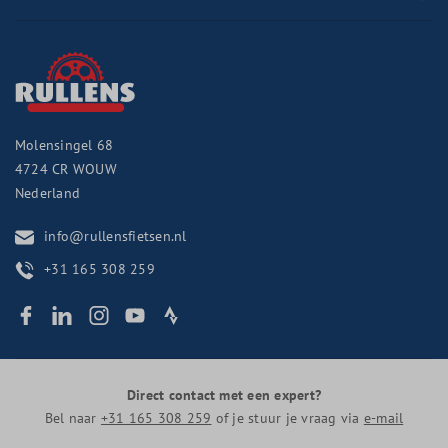
Molensingel 68
4724 CR
WOUW
Nederland
info@rullensfietsen.nl
+31 165 308 259
Direct contact met een expert?
Bel naar
+31 165 308 259
of je stuur je vraag via
e-mail