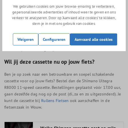
korte kooi 11/25T, 11/28T, 11/30T, 12/25T en 14/28T.
We gebruiken cookies om jouw browse-ervaring te verbeteren,
11-speed achterderailleur GRX RX-810 (gravel): 11/30T,
gepersonaliseerde advertenties of inhoud weer te geven en ons
verkeer te analyseren. Door op ‘Aanvaard alle cookies’ te klikken,
11/32T of 11/34T.
stem je in met ons gebruik van cookies.
11-speed achterderailleur GRX RX-815 Di2 (gravel): 11/30T,
11/32T of 11/34T
Weigeren
Configureren
Aanvaard alle cookies
Wil jij nou zeker weten of jouw fiets geschikt is? Neem dan
contact op of kom langs bij Rullens Fietsen.
Wil jij deze cassette nu op jouw fiets?
Ben je op zoek naar een betrouwbare en soepel schakelende
cassette voor op jouw fiets? Bestel dan de Shimano Ultegra
R8000 11-speed cassette. Bestellingen geplaatst vóór 17.00 uur,
gaan dezelfde dag nog op de post (di, za en zo uitgezonderd). Je
kunt de cassette bij
Rullens Fietsen
ook aanschaffen in de
fietsenzaak in Wouw.