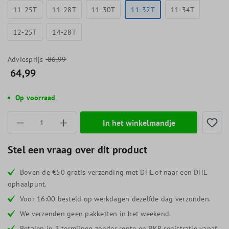
11-25T
11-28T
11-30T
11-32T
11-34T
12-25T
14-28T
Adviesprijs
86,99
64,99
Op voorraad
Producthoeveelheid: Voer de gewenste hoevee
In het winkelmandje
Stel een vraag over dit product
Boven de €50 gratis verzending met DHL of naar een DHL
ophaalpunt.
Voor 16:00 besteld op werkdagen dezelfde dag verzonden.
We verzenden geen pakketten in het weekend.
Betalen in 3 termijnen zonder rente en BKR registratie vanaf