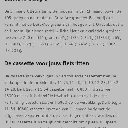
De Shimano Ultegra lijn is de middenlijn van Shimano, boven de
105 groep en net onder de Dura-Ace groepen. Belangrijkste
verschil met de Dura-Ace groep zit in het gewicht. Ondanks dat is
de Ultegra lijn alsnog redelijk licht. Met een gemiddeld gewicht
tussen de 230 en 335 gram. (232g(11-25T), 251g (11-28T), 269g
(11-30T), 292g (11-32T), 335g (11-34T), 243g (12-25T), 300g
(14-28T)).
De cassette voor jouw fietsritten
De cassette is te verkrijgen in verschillende cassettematen. Te
verkrijgen in de combinaties 11-25,11-28, 11-30, 12-25, 11-32,
14-28. De Ultegra 11-34 cassette heet HG800 in plaats van
R8000 maar dit is dezelfde kwaliteit cassette, als je deze
vertanding besteld staat er HG800 op de verpakking. De Ultegra
11-34 HG800 cassette moet op een 11-speed body met de
bijgeleverde spacer achter de cassette gemonteerd worden, de
HG800 cassette is namelijk ook geschikt om op een 10-speed