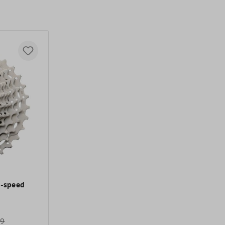
1-speed
99