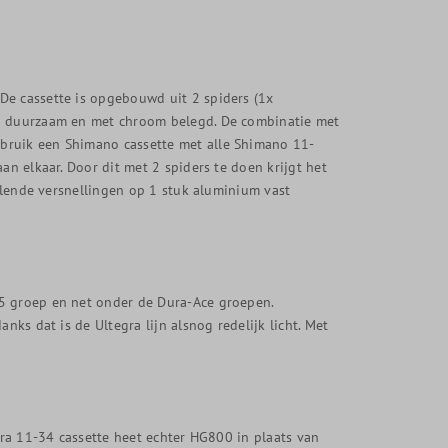
De cassette is opgebouwd uit 2 spiders (1x
jn duurzaam en met chroom belegd. De combinatie met
bruik een Shimano cassette met alle Shimano 11-
an elkaar. Door dit met 2 spiders te doen krijgt het
illende versnellingen op 1 stuk aluminium vast
05 groep en net onder de Dura-Ace groepen.
nks dat is de Ultegra lijn alsnog redelijk licht. Met
egra 11-34 cassette heet echter HG800 in plaats van