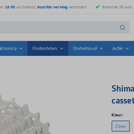
oor
16:00
uur besteld,
dezelfde werkdag
verzonden
Boven de 50 euro
ktronica
Onderdelen
Onderhoud
Actie
Shima
casse
Kleur:
Zilver