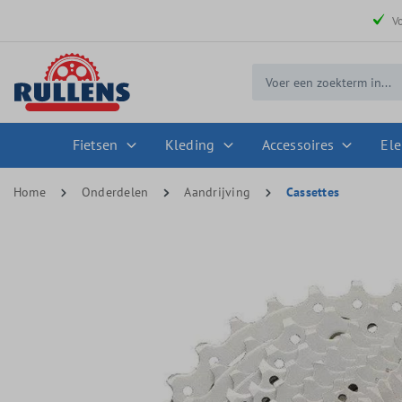
 zoekopdracht
Ga naar de hoofdnavigatie
V
Fietsen
Kleding
Accessoires
Ele
Home
Onderdelen
Aandrijving
Cassettes