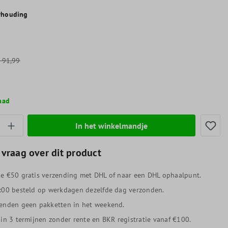
rhouding
91,99
aad
thoeveelheid: Voer de gewenste hoeveelheid
In het winkelmandje
 vraag over dit product
e €50 gratis verzending met DHL of naar een DHL ophaalpunt.
:00 besteld op werkdagen dezelfde dag verzonden.
enden geen pakketten in het weekend.
 in 3 termijnen zonder rente en BKR registratie vanaf €100.