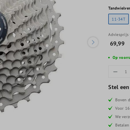
Tandwielve
11-34T
Adviesprijs
69,99
Op voorr
Produc
Stel een
Boven d
Voor 16
We verz
Betalen