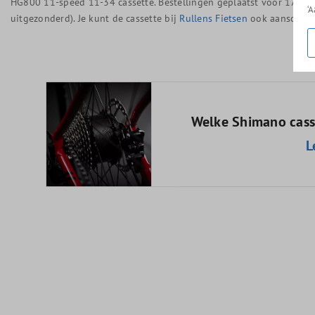
HG800 11-speed 11-34 cassette. Bestellingen geplaatst vóór 17.00 u
‘
uitgezonderd). Je kunt de cassette bij
Rullens Fietsen
ook aanschaffe
Welke Shimano casse
L