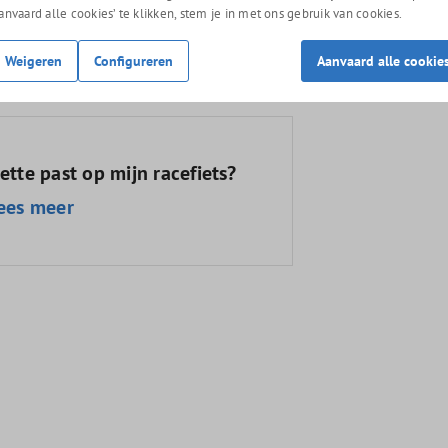
ur, gaan dezelfde dag nog op de post (di, za en zo
Aanvaard alle cookies’ te klikken, stem je in met ons gebruik van cookies.
n in de fietsenzaak in Wouw.
Weigeren
Configureren
Aanvaard alle cookie
tte past op mijn racefiets?
ees meer