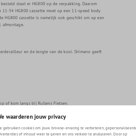
ng besteld staat er HG800 op de verpakking. Daarom
tegra 11-34 HG800 cassette moet op een 11-speed body
de HG800 cassette is namelijk ook geschikt om op een
1 afmontage.
terderailleur en de lengte van de kooi. Shimano geeft
op of kom langs bij Rullens Fietsen.
e waarderen jouw privacy
e gebruiken cookies om jouw browse-ervaring te verbeteren, gepersonaliseerd
e voor op jouw fiets? Bestel dan de Shimano Ultegra
dvertenties of inhoud weer te geven en ons verkeer te analyseren. Door op