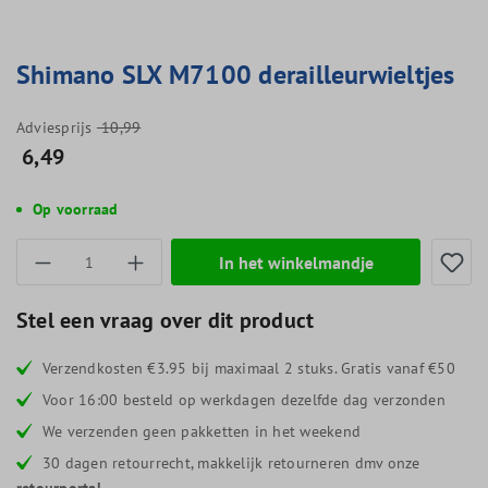
Shimano SLX M7100 derailleurwieltjes
Adviesprijs
10,99
6,49
Op voorraad
Producthoeveelheid: Voer de gewenste hoevee
In het winkelmandje
Stel een vraag over dit product
Verzendkosten €3.95 bij maximaal 2 stuks. Gratis vanaf €50
Voor 16:00 besteld op werkdagen dezelfde dag verzonden
We verzenden geen pakketten in het weekend
30 dagen retourrecht, makkelijk retourneren dmv onze
retourportal