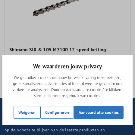
Shimano SLX & 105 M7100 12-speed ketting
We waarderen jouw privacy
Adviesprijs
35,99
We gebruiken cookies om jouw browse-ervaring te verbeteren,
24,99
gepersonaliseerde advertenties of inhoud weer te geven en ons
verkeer te analyseren. Door op ‘Aanvaard alle cookies’ te klikken,
stem je in met ons gebruik van cookies.
Nieuwsbrief
Weigeren
Configureren
Aanvaard alle cookies
Abonneer nu op onze regelmatig verschijnende nieuwsbrief om
op de hoogte te blijven van de laatste producten en